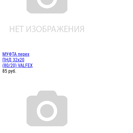
МУФТА перех
ПНД 32х20
(80/20) VALFEX
85
руб.