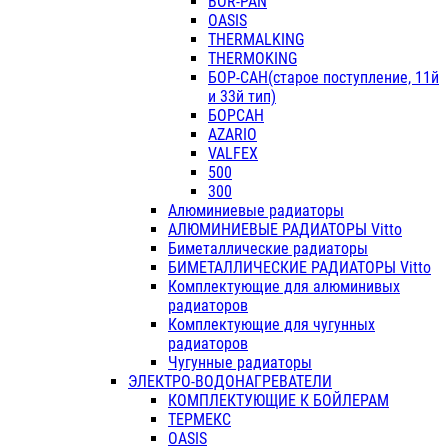
BOR-PAN
OASIS
THERMALKING
THERMOKING
БОР-САН(старое поступление, 11й
и 33й тип)
БОРСАН
AZARIO
VALFEX
500
300
Алюминиевые радиаторы
АЛЮМИНИЕВЫЕ РАДИАТОРЫ Vitto
Биметаллические радиаторы
БИМЕТАЛЛИЧЕСКИЕ РАДИАТОРЫ Vitto
Комплектующие для алюминивых
радиаторов
Комплектующие для чугунных
радиаторов
Чугунные радиаторы
ЭЛЕКТРО-ВОДОНАГРЕВАТЕЛИ
КОМПЛЕКТУЮЩИЕ К БОЙЛЕРАМ
ТЕРМЕКС
OASIS