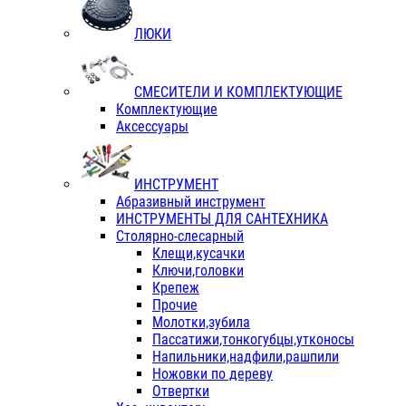
ЛЮКИ
СМЕСИТЕЛИ И КОМПЛЕКТУЮЩИЕ
Комплектующие
Аксессуары
ИНСТРУМЕНТ
Абразивный инструмент
ИНСТРУМЕНТЫ ДЛЯ САНТЕХНИКА
Столярно-слесарный
Клещи,кусачки
Ключи,головки
Крепеж
Прочие
Молотки,зубила
Пассатижи,тонкогубцы,утконосы
Напильники,надфили,рашпили
Ножовки по дереву
Отвертки