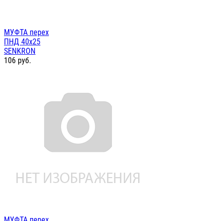
МУФТА перех
ПНД 40х25
SENKRON
106
руб.
МУФТА перех