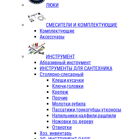
ЛЮКИ
СМЕСИТЕЛИ И КОМПЛЕКТУЮЩИЕ
Комплектующие
Аксессуары
ИНСТРУМЕНТ
Абразивный инструмент
ИНСТРУМЕНТЫ ДЛЯ САНТЕХНИКА
Столярно-слесарный
Клещи,кусачки
Ключи,головки
Крепеж
Прочие
Молотки,зубила
Пассатижи,тонкогубцы,утконосы
Напильники,надфили,рашпили
Ножовки по дереву
Отвертки
Хоз. инвентарь