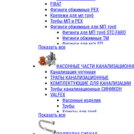
Фитинги ПП белые
FIRAT
Фитинги ПП белые
Фитинги обжимные PEX
Фитинги ППс металл.белые
Крепежи для мп труб
VALFEX
Трубы МП и PEX
Трубы PE-RT
Фитинги обжимные для МП труб
Трубы ПП водопровод белые
Фитинги для МП труб STC-FARO
Трубы ПП водопровод серые
Фитинги обжимные ТМ
Трубы армированные стекловолок
Фитинги для м/п STI
Показать все
Трубы армированные стекловолок
Фитинги для МП труб TITAN
Фитинги ПП серые
Фитинги для МП труб JIF
Краны
VALTEC
Фитинги с металл. серые
ФАСОННЫЕ ЧАСТИ КАНАЛИЗАЦИОНН
TK
Фитинги ПП (серые)
Канализация чугунная
VALFEX
Фитинги ПП белые
ТРАПЫ КАНАЛИЗАЦИОННЫЕ
Краны
КОМПЛЕКТУЮЩИЕ ДЛЯ КАНАЛИЗАЦИИ
Фитинги ПП (белые)
Трубы канализационные СИНИКОН
Фитинги ПП с металлом бел
VALFEX
ПК КОНТУР
Фасонные изделия
Краны полипропиленовые
Трубы
Трубы полипропиленивые
Хомуты для труб
Показать все
Труба PPR PN20
ПВХ (стройполимер)
Труба PPR-AL-PPR PN25(цент
Трубы
Труба PPR-GF-PPR PN25(арми
Фасонные изделия
Фитинги полипропиленовые