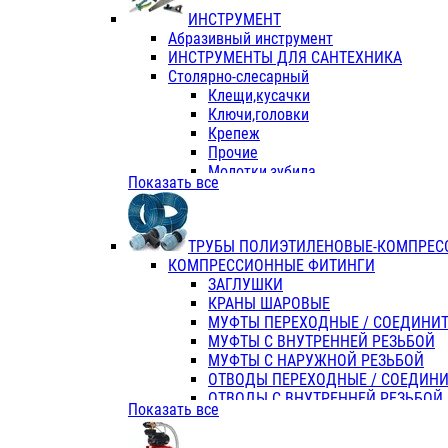
ИНСТРУМЕНТ
Абразивный инструмент
ИНСТРУМЕНТЫ ДЛЯ САНТЕХНИКА
Столярно-слесарный
Клещи,кусачки
Ключи,головки
Крепеж
Прочие
Молотки,зубила
Показать все
Пассатижи,тонкогубцы,утконосы
Напильники,надфили,рашпили
Ножовки по дереву
ТРУБЫ ПОЛИЭТИЛЕНОВЫЕ-КОМПРЕС
Отвертки
КОМПРЕССИОННЫЕ ФИТИНГИ
Хоз. инвентарь
ЗАГЛУШКИ
ЭЛ. ИНСТРУМЕНТ OASIS
КРАНЫ ШАРОВЫЕ
МУФТЫ ПЕРЕХОДНЫЕ / СОЕДИНИ
МУФТЫ С ВНУТРЕННЕЙ РЕЗЬБОЙ
МУФТЫ С НАРУЖНОЙ РЕЗЬБОЙ
ОТВОДЫ ПЕРЕХОДНЫЕ / СОЕДИН
ОТВОДЫ С ВНУТРЕННЕЙ РЕЗЬБОЙ
Показать все
ОТВОДЫ С НАРУЖНОЙ РЕЗЬБОЙ
СЕДЕЛКИ