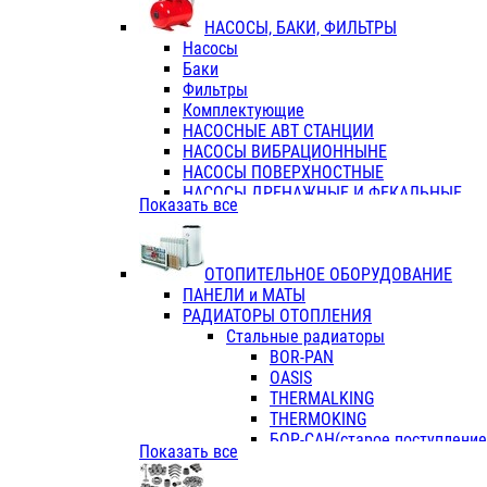
ФЛАНЦЫ / ВТУЛКИ
НАСОСЫ, БАКИ, ФИЛЬТРЫ
ТРОЙНИКИ ПЕРЕХОДНЫЕ / СОЕД
Насосы
ТРОЙНИКИ С ВНУТРЕННЕЙ РЕЗЬБ
Баки
ТРОЙНИКИ С НАРУЖНОЙ РЕЗЬБОЙ
Фильтры
КОЛЬЦА РЕЗИНОВЫЕ
Комплектующие
ТРУБЫ НАПОРНЫЕ
НАСОСНЫЕ АВТ СТАНЦИИ
ТРУБЫ ГОФРИРОВАННЫЕ ДВУХСЛ.
НАСОСЫ ВИБРАЦИОННЫНЕ
ТРУБЫ ПОЛИЭТИЛЕНОВЫЕ
НАСОСЫ ПОВЕРХНОСТНЫЕ
НАСОСЫ ДРЕНАЖНЫЕ И ФЕКАЛЬНЫЕ
Показать все
НАСОСЫ ПОВЫСИТ и ЦИРКУЛЯЦИОННЫ
НАСОСЫ СКВАЖИННЫЕ
ОТОПИТЕЛЬНОЕ ОБОРУДОВАНИЕ
ПАНЕЛИ и МАТЫ
РАДИАТОРЫ ОТОПЛЕНИЯ
Стальные радиаторы
BOR-PAN
OASIS
THERMALKING
THERMOKING
БОР-САН(старое поступление,
Показать все
БОРСАН
AZARIO