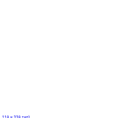
ИНИТЕЛЬНЫЕ
ОЙ
Е
 11й и 33й тип)