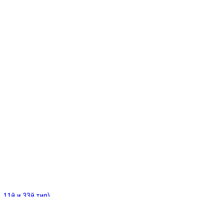
ИНИТЕЛЬНЫЕ
ОЙ
Е
 11й и 33й тип)