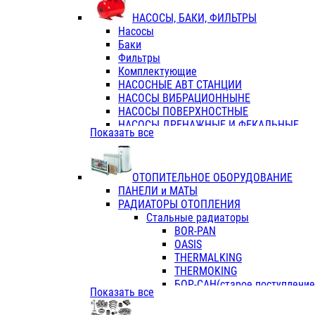
ФЛАНЦЫ / ВТУЛКИ
НАСОСЫ, БАКИ, ФИЛЬТРЫ
ТРОЙНИКИ ПЕРЕХОДНЫЕ / СОЕД
Насосы
ТРОЙНИКИ С ВНУТРЕННЕЙ РЕЗЬБ
Баки
ТРОЙНИКИ С НАРУЖНОЙ РЕЗЬБОЙ
Фильтры
КОЛЬЦА РЕЗИНОВЫЕ
Комплектующие
ТРУБЫ НАПОРНЫЕ
НАСОСНЫЕ АВТ СТАНЦИИ
ТРУБЫ ГОФРИРОВАННЫЕ ДВУХСЛ.
НАСОСЫ ВИБРАЦИОННЫНЕ
ТРУБЫ ПОЛИЭТИЛЕНОВЫЕ
НАСОСЫ ПОВЕРХНОСТНЫЕ
НАСОСЫ ДРЕНАЖНЫЕ И ФЕКАЛЬНЫЕ
Показать все
НАСОСЫ ПОВЫСИТ и ЦИРКУЛЯЦИОННЫ
НАСОСЫ СКВАЖИННЫЕ
ОТОПИТЕЛЬНОЕ ОБОРУДОВАНИЕ
ПАНЕЛИ и МАТЫ
РАДИАТОРЫ ОТОПЛЕНИЯ
Стальные радиаторы
BOR-PAN
OASIS
THERMALKING
THERMOKING
БОР-САН(старое поступление,
Показать все
БОРСАН
AZARIO