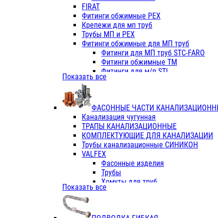
Фитинги ПП белые
FIRAT
Фитинги ПП белые
Фитинги обжимные PEX
Фитинги ППс металл.белые
Крепежи для мп труб
VALFEX
Трубы МП и PEX
Трубы PE-RT
Фитинги обжимные для МП труб
Трубы ПП водопровод белые
Фитинги для МП труб STC-FARO
Трубы ПП водопровод серые
Фитинги обжимные ТМ
Трубы армированные стекловолок
Фитинги для м/п STI
Показать все
Трубы армированные стекловолок
Фитинги для МП труб TITAN
Фитинги ПП серые
Фитинги для МП труб JIF
Краны
VALTEC
Фитинги с металл. серые
ФАСОННЫЕ ЧАСТИ КАНАЛИЗАЦИОНН
TK
Фитинги ПП (серые)
Канализация чугунная
VALFEX
Фитинги ПП белые
ТРАПЫ КАНАЛИЗАЦИОННЫЕ
Краны
КОМПЛЕКТУЮЩИЕ ДЛЯ КАНАЛИЗАЦИИ
Фитинги ПП (белые)
Трубы канализационные СИНИКОН
Фитинги ПП с металлом бел
VALFEX
ПК КОНТУР
Фасонные изделия
Краны полипропиленовые
Трубы
Трубы полипропиленивые
Хомуты для труб
Показать все
Труба PPR PN20
ПВХ (стройполимер)
Труба PPR-AL-PPR PN25(цент
Трубы
Труба PPR-GF-PPR PN25(арми
Фасонные изделия
Фитинги полипропиленовые