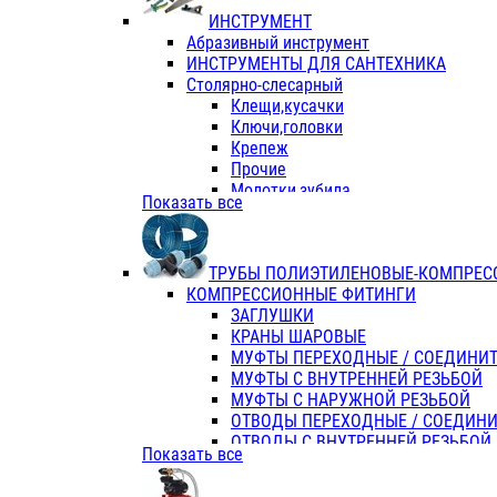
ИНСТРУМЕНТ
Абразивный инструмент
ИНСТРУМЕНТЫ ДЛЯ САНТЕХНИКА
Столярно-слесарный
Клещи,кусачки
Ключи,головки
Крепеж
Прочие
Молотки,зубила
Показать все
Пассатижи,тонкогубцы,утконосы
Напильники,надфили,рашпили
Ножовки по дереву
ТРУБЫ ПОЛИЭТИЛЕНОВЫЕ-КОМПРЕС
Отвертки
КОМПРЕССИОННЫЕ ФИТИНГИ
Хоз. инвентарь
ЗАГЛУШКИ
ЭЛ. ИНСТРУМЕНТ OASIS
КРАНЫ ШАРОВЫЕ
МУФТЫ ПЕРЕХОДНЫЕ / СОЕДИНИ
МУФТЫ С ВНУТРЕННЕЙ РЕЗЬБОЙ
МУФТЫ С НАРУЖНОЙ РЕЗЬБОЙ
ОТВОДЫ ПЕРЕХОДНЫЕ / СОЕДИН
ОТВОДЫ С ВНУТРЕННЕЙ РЕЗЬБОЙ
Показать все
ОТВОДЫ С НАРУЖНОЙ РЕЗЬБОЙ
СЕДЕЛКИ