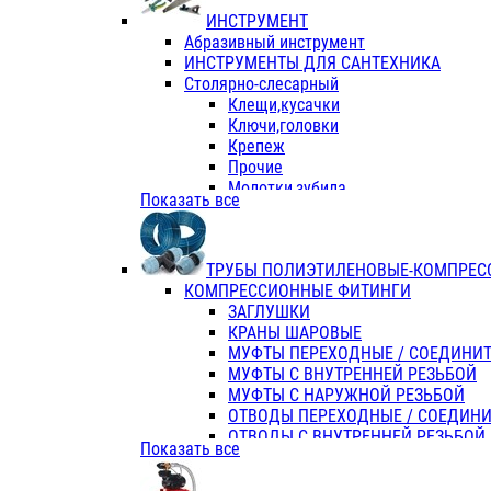
ИНСТРУМЕНТ
Абразивный инструмент
ИНСТРУМЕНТЫ ДЛЯ САНТЕХНИКА
Столярно-слесарный
Клещи,кусачки
Ключи,головки
Крепеж
Прочие
Молотки,зубила
Показать все
Пассатижи,тонкогубцы,утконосы
Напильники,надфили,рашпили
Ножовки по дереву
ТРУБЫ ПОЛИЭТИЛЕНОВЫЕ-КОМПРЕС
Отвертки
КОМПРЕССИОННЫЕ ФИТИНГИ
Хоз. инвентарь
ЗАГЛУШКИ
ЭЛ. ИНСТРУМЕНТ OASIS
КРАНЫ ШАРОВЫЕ
МУФТЫ ПЕРЕХОДНЫЕ / СОЕДИНИ
МУФТЫ С ВНУТРЕННЕЙ РЕЗЬБОЙ
МУФТЫ С НАРУЖНОЙ РЕЗЬБОЙ
ОТВОДЫ ПЕРЕХОДНЫЕ / СОЕДИН
ОТВОДЫ С ВНУТРЕННЕЙ РЕЗЬБОЙ
Показать все
ОТВОДЫ С НАРУЖНОЙ РЕЗЬБОЙ
СЕДЕЛКИ