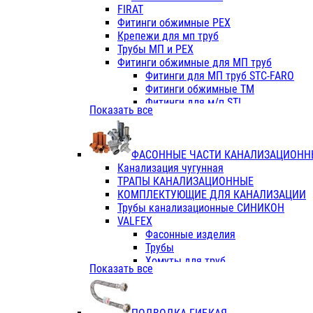
Фитинги ПП белые
FIRAT
Фитинги ПП белые
Фитинги обжимные PEX
Фитинги ППс металл.белые
Крепежи для мп труб
VALFEX
Трубы МП и PEX
Трубы PE-RT
Фитинги обжимные для МП труб
Трубы ПП водопровод белые
Фитинги для МП труб STC-FARO
Трубы ПП водопровод серые
Фитинги обжимные ТМ
Трубы армированные стекловолок
Фитинги для м/п STI
Показать все
Трубы армированные стекловолок
Фитинги для МП труб TITAN
Фитинги ПП серые
Фитинги для МП труб JIF
Краны
VALTEC
Фитинги с металл. серые
ФАСОННЫЕ ЧАСТИ КАНАЛИЗАЦИОНН
TK
Фитинги ПП (серые)
Канализация чугунная
VALFEX
Фитинги ПП белые
ТРАПЫ КАНАЛИЗАЦИОННЫЕ
Краны
КОМПЛЕКТУЮЩИЕ ДЛЯ КАНАЛИЗАЦИИ
Фитинги ПП (белые)
Трубы канализационные СИНИКОН
Фитинги ПП с металлом бел
VALFEX
ПК КОНТУР
Фасонные изделия
Краны полипропиленовые
Трубы
Трубы полипропиленивые
Хомуты для труб
Показать все
Труба PPR PN20
ПВХ (стройполимер)
Труба PPR-AL-PPR PN25(цент
Трубы
Труба PPR-GF-PPR PN25(арми
Фасонные изделия
Фитинги полипропиленовые