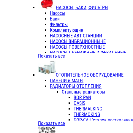
ФЛАНЦЫ / ВТУЛКИ
НАСОСЫ, БАКИ, ФИЛЬТРЫ
ТРОЙНИКИ ПЕРЕХОДНЫЕ / СОЕД
Насосы
ТРОЙНИКИ С ВНУТРЕННЕЙ РЕЗЬБ
Баки
ТРОЙНИКИ С НАРУЖНОЙ РЕЗЬБОЙ
Фильтры
КОЛЬЦА РЕЗИНОВЫЕ
Комплектующие
ТРУБЫ НАПОРНЫЕ
НАСОСНЫЕ АВТ СТАНЦИИ
ТРУБЫ ГОФРИРОВАННЫЕ ДВУХСЛ.
НАСОСЫ ВИБРАЦИОННЫНЕ
ТРУБЫ ПОЛИЭТИЛЕНОВЫЕ
НАСОСЫ ПОВЕРХНОСТНЫЕ
НАСОСЫ ДРЕНАЖНЫЕ И ФЕКАЛЬНЫЕ
Показать все
НАСОСЫ ПОВЫСИТ и ЦИРКУЛЯЦИОННЫ
НАСОСЫ СКВАЖИННЫЕ
ОТОПИТЕЛЬНОЕ ОБОРУДОВАНИЕ
ПАНЕЛИ и МАТЫ
РАДИАТОРЫ ОТОПЛЕНИЯ
Стальные радиаторы
BOR-PAN
OASIS
THERMALKING
THERMOKING
БОР-САН(старое поступление,
Показать все
БОРСАН
AZARIO