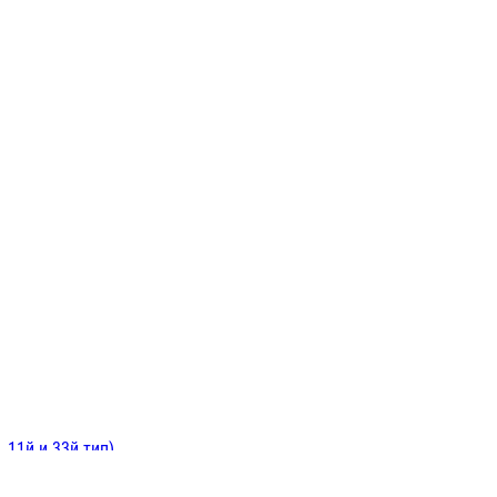
ИНИТЕЛЬНЫЕ
ОЙ
Е
 11й и 33й тип)