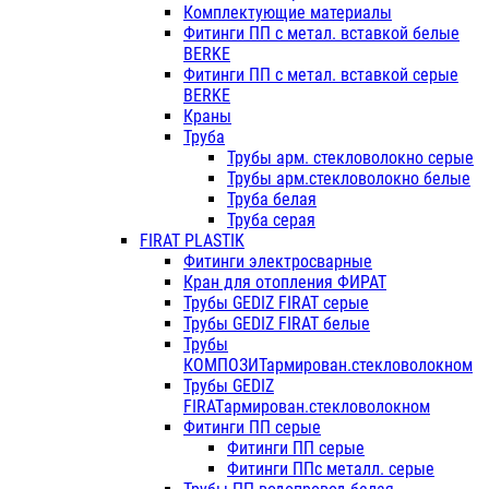
Комплектующие материалы
Фитинги ПП с метал. вставкой белые
BERKE
Фитинги ПП с метал. вставкой серые
BERKE
Краны
Труба
Трубы арм. стекловолокно серые
Трубы арм.стекловолокно белые
Труба белая
Труба серая
FIRAT PLASTIK
Фитинги электросварные
Кран для отопления ФИРАТ
Трубы GEDIZ FIRAT серые
Трубы GEDIZ FIRAT белые
Трубы
КОМПОЗИТармирован.стекловолокном
Трубы GEDIZ
FIRATармирован.стекловолокном
Фитинги ПП серые
Фитинги ПП серые
Фитинги ППс металл. серые