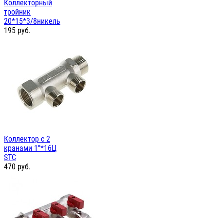
Коллекторный
тройник
20*15*3/8никель
195
руб.
Коллектор с 2
кранами 1"*16Ц
STC
470
руб.