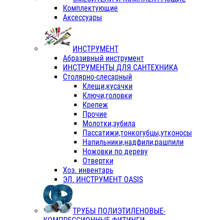
Комплектующие
Аксессуары
ИНСТРУМЕНТ
Абразивный инструмент
ИНСТРУМЕНТЫ ДЛЯ САНТЕХНИКА
Столярно-слесарный
Клещи,кусачки
Ключи,головки
Крепеж
Прочие
Молотки,зубила
Пассатижи,тонкогубцы,утконосы
Напильники,надфили,рашпили
Ножовки по дереву
Отвертки
Хоз. инвентарь
ЭЛ. ИНСТРУМЕНТ OASIS
ТРУБЫ ПОЛИЭТИЛЕНОВЫЕ-