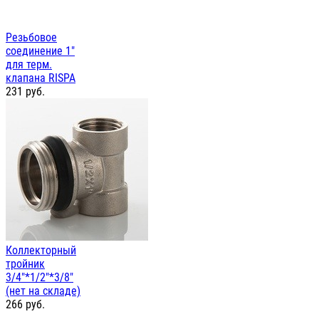
Резьбовое
соединение 1"
для терм.
клапана RISPA
231
руб.
Коллекторный
тройник
3/4"*1/2"*3/8"
(нет на складе)
266
руб.