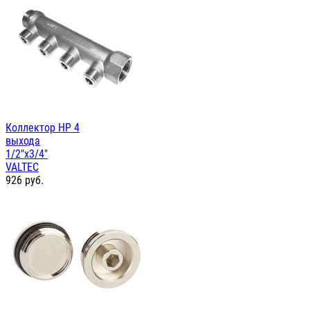
Коллектор НР 4
выхода
1/2"х3/4"
VALTEC
926
руб.