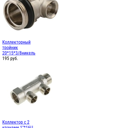
Коллекторный
тройник
20*15*3/8никель
195
руб.
Коллектор с 2
кранами 1"*16Ц