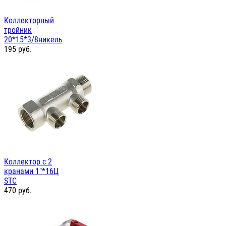
Коллекторный
тройник
20*15*3/8никель
195
руб.
Коллектор с 2
кранами 1"*16Ц
STC
470
руб.