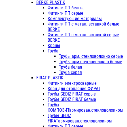
BERKE PLASTIK
Фитинги ПП белые
Фитинги ПП серые
Комплектующие материалы
Фитинги ПП с метал. вставкой белые
BERKE
Фитинги ПП с метал. вставкой серые
BERKE
Краны
Труба
Трубы арм. стекловолокно серые
Трубы арм.стекловолокно белые
Труба белая
Труба серая
FIRAT PLASTIK
Фитинги электросварные
Кран для отопления ФИРАТ
Трубы GEDIZ FIRAT серые
Трубы GEDIZ FIRAT белые
Трубы
КОМПОЗИТармирован.стекловолокном
Трубы GEDIZ
FIRATармирован.стекловолокном
Фитинги ПП серые