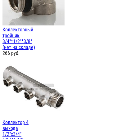
Коллекторный
тройник
3/4"*1/2"*3/8"
(нет на складе)
266
руб.
Коллектор 4
выхода
1/2"х3/4"