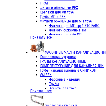
Фитинги ПП белые
FIRAT
Фитинги ПП белые
Фитинги обжимные PEX
Фитинги ППс металл.белые
Крепежи для мп труб
VALFEX
Трубы МП и PEX
Трубы PE-RT
Фитинги обжимные для МП труб
Трубы ПП водопровод белые
Фитинги для МП труб STC-FARO
Трубы ПП водопровод серые
Фитинги обжимные ТМ
Трубы армированные стекловолок
Фитинги для м/п STI
Показать все
Трубы армированные стекловолок
Фитинги для МП труб TITAN
Фитинги ПП серые
Фитинги для МП труб JIF
Краны
VALTEC
Фитинги с металл. серые
ФАСОННЫЕ ЧАСТИ КАНАЛИЗАЦИОНН
TK
Фитинги ПП (серые)
Канализация чугунная
VALFEX
Фитинги ПП белые
ТРАПЫ КАНАЛИЗАЦИОННЫЕ
Краны
КОМПЛЕКТУЮЩИЕ ДЛЯ КАНАЛИЗАЦИИ
Фитинги ПП (белые)
Трубы канализационные СИНИКОН
Фитинги ПП с металлом бел
VALFEX
ПК КОНТУР
Фасонные изделия
Краны полипропиленовые
Трубы
Трубы полипропиленивые
Хомуты для труб
Показать все
Труба PPR PN20
ПВХ (стройполимер)
Труба PPR-AL-PPR PN25(цент
Трубы
Труба PPR-GF-PPR PN25(арми
Фасонные изделия
Фитинги полипропиленовые