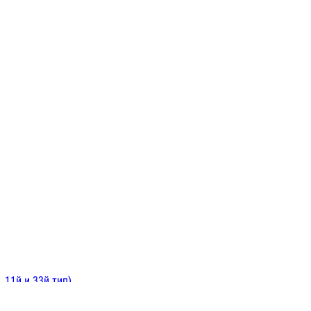
ИНИТЕЛЬНЫЕ
ОЙ
Е
 11й и 33й тип)