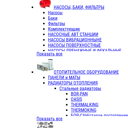
ФЛАНЦЫ / ВТУЛКИ
НАСОСЫ, БАКИ, ФИЛЬТРЫ
ТРОЙНИКИ ПЕРЕХОДНЫЕ / СОЕД
Насосы
ТРОЙНИКИ С ВНУТРЕННЕЙ РЕЗЬБ
Баки
ТРОЙНИКИ С НАРУЖНОЙ РЕЗЬБОЙ
Фильтры
КОЛЬЦА РЕЗИНОВЫЕ
Комплектующие
ТРУБЫ НАПОРНЫЕ
НАСОСНЫЕ АВТ СТАНЦИИ
ТРУБЫ ГОФРИРОВАННЫЕ ДВУХСЛ.
НАСОСЫ ВИБРАЦИОННЫНЕ
ТРУБЫ ПОЛИЭТИЛЕНОВЫЕ
НАСОСЫ ПОВЕРХНОСТНЫЕ
НАСОСЫ ДРЕНАЖНЫЕ И ФЕКАЛЬНЫЕ
Показать все
НАСОСЫ ПОВЫСИТ и ЦИРКУЛЯЦИОННЫ
НАСОСЫ СКВАЖИННЫЕ
ОТОПИТЕЛЬНОЕ ОБОРУДОВАНИЕ
ПАНЕЛИ и МАТЫ
РАДИАТОРЫ ОТОПЛЕНИЯ
Стальные радиаторы
BOR-PAN
OASIS
THERMALKING
THERMOKING
БОР-САН(старое поступление,
Показать все
БОРСАН
AZARIO