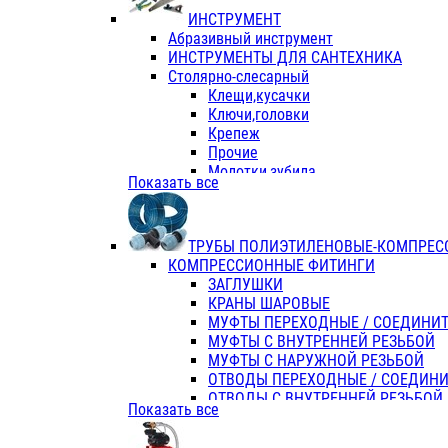
ИНСТРУМЕНТ
Абразивный инструмент
ИНСТРУМЕНТЫ ДЛЯ САНТЕХНИКА
Столярно-слесарный
Клещи,кусачки
Ключи,головки
Крепеж
Прочие
Молотки,зубила
Показать все
Пассатижи,тонкогубцы,утконосы
Напильники,надфили,рашпили
Ножовки по дереву
ТРУБЫ ПОЛИЭТИЛЕНОВЫЕ-КОМПРЕС
Отвертки
КОМПРЕССИОННЫЕ ФИТИНГИ
Хоз. инвентарь
ЗАГЛУШКИ
ЭЛ. ИНСТРУМЕНТ OASIS
КРАНЫ ШАРОВЫЕ
МУФТЫ ПЕРЕХОДНЫЕ / СОЕДИНИ
МУФТЫ С ВНУТРЕННЕЙ РЕЗЬБОЙ
МУФТЫ С НАРУЖНОЙ РЕЗЬБОЙ
ОТВОДЫ ПЕРЕХОДНЫЕ / СОЕДИН
ОТВОДЫ С ВНУТРЕННЕЙ РЕЗЬБОЙ
Показать все
ОТВОДЫ С НАРУЖНОЙ РЕЗЬБОЙ
СЕДЕЛКИ