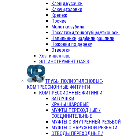
Клещи,кусачки
Ключи,головки
Крепеж
Прочие
Молотки,зубила
Пассатижи,тонкогубцы,утконосы
Напильники,надфили,рашпили
Ножовки по дереву
Отвертки
Хоз. инвентарь
ЭЛ. ИНСТРУМЕНТ OASIS
ТРУБЫ ПОЛИЭТИЛЕНОВЫЕ-
КОМПРЕССИОННЫЕ ФИТИНГИ
КОМПРЕССИОННЫЕ ФИТИНГИ
ЗАГЛУШКИ
КРАНЫ ШАРОВЫЕ
МУФТЫ ПЕРЕХОДНЫЕ /
СОЕДИНИТЕЛЬНЫЕ
МУФТЫ С ВНУТРЕННЕЙ РЕЗЬБОЙ
МУФТЫ С НАРУЖНОЙ РЕЗЬБОЙ
ОТВОДЫ ПЕРЕХОДНЫЕ /