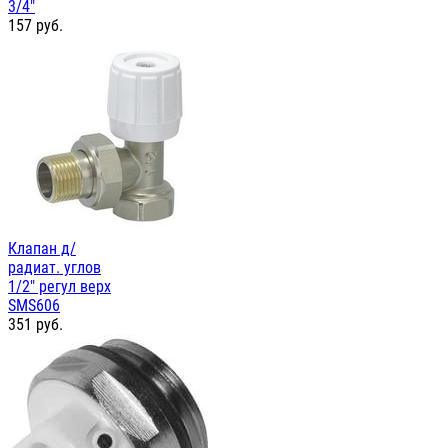
3/4"
157
руб.
Клапан д/
радиат. углов
1/2" регул верх
SMS606
351
руб.