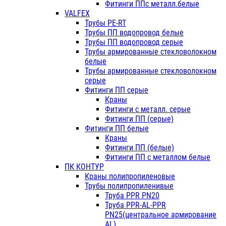
Фитинги ППс металл.белые
VALFEX
Трубы PE-RT
Трубы ПП водопровод белые
Трубы ПП водопровод серые
Трубы армированные стекловолокном
белые
Трубы армированные стекловолокном
серые
Фитинги ПП серые
Краны
Фитинги с металл. серые
Фитинги ПП (серые)
Фитинги ПП белые
Краны
Фитинги ПП (белые)
Фитинги ПП с металлом белые
ПК КОНТУР
Краны полипропиленовые
Трубы полипропиленивые
Труба PPR PN20
Труба PPR-AL-PPR
PN25(центральное армирование
AL)