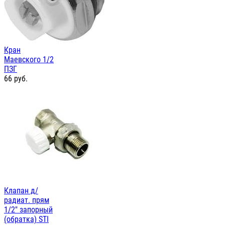
Кран
Маевского 1/2
ПЗГ
66
руб.
Клапан д/
радиат. прям
1/2" запорный
(обратка) STI