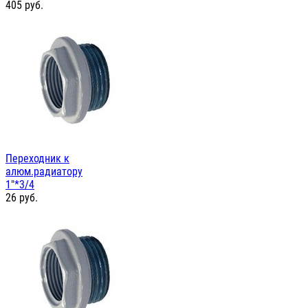
405
руб.
Переходник к
алюм.радиатору
1"*3/4
26
руб.