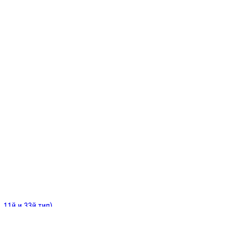
ИНИТЕЛЬНЫЕ
ОЙ
Е
 11й и 33й тип)