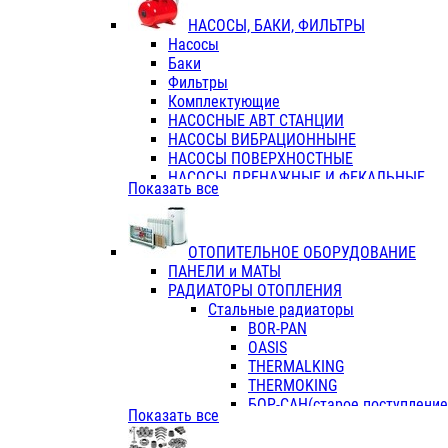
ФЛАНЦЫ / ВТУЛКИ
НАСОСЫ, БАКИ, ФИЛЬТРЫ
ТРОЙНИКИ ПЕРЕХОДНЫЕ / СОЕД
Насосы
ТРОЙНИКИ С ВНУТРЕННЕЙ РЕЗЬБ
Баки
ТРОЙНИКИ С НАРУЖНОЙ РЕЗЬБОЙ
Фильтры
КОЛЬЦА РЕЗИНОВЫЕ
Комплектующие
ТРУБЫ НАПОРНЫЕ
НАСОСНЫЕ АВТ СТАНЦИИ
ТРУБЫ ГОФРИРОВАННЫЕ ДВУХСЛ.
НАСОСЫ ВИБРАЦИОННЫНЕ
ТРУБЫ ПОЛИЭТИЛЕНОВЫЕ
НАСОСЫ ПОВЕРХНОСТНЫЕ
НАСОСЫ ДРЕНАЖНЫЕ И ФЕКАЛЬНЫЕ
Показать все
НАСОСЫ ПОВЫСИТ и ЦИРКУЛЯЦИОННЫ
НАСОСЫ СКВАЖИННЫЕ
ОТОПИТЕЛЬНОЕ ОБОРУДОВАНИЕ
ПАНЕЛИ и МАТЫ
РАДИАТОРЫ ОТОПЛЕНИЯ
Стальные радиаторы
BOR-PAN
OASIS
THERMALKING
THERMOKING
БОР-САН(старое поступление,
Показать все
БОРСАН
AZARIO