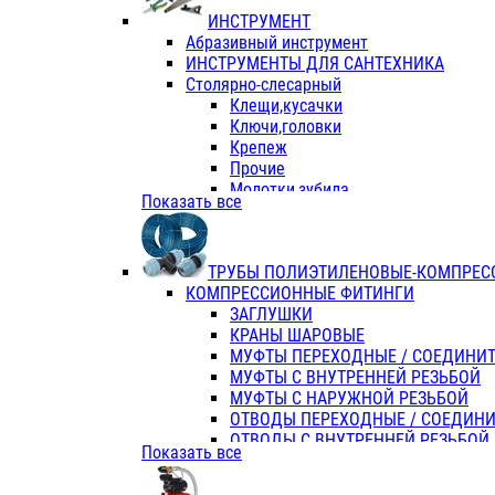
ИНСТРУМЕНТ
Абразивный инструмент
ИНСТРУМЕНТЫ ДЛЯ САНТЕХНИКА
Столярно-слесарный
Клещи,кусачки
Ключи,головки
Крепеж
Прочие
Молотки,зубила
Показать все
Пассатижи,тонкогубцы,утконосы
Напильники,надфили,рашпили
Ножовки по дереву
ТРУБЫ ПОЛИЭТИЛЕНОВЫЕ-КОМПРЕС
Отвертки
КОМПРЕССИОННЫЕ ФИТИНГИ
Хоз. инвентарь
ЗАГЛУШКИ
ЭЛ. ИНСТРУМЕНТ OASIS
КРАНЫ ШАРОВЫЕ
МУФТЫ ПЕРЕХОДНЫЕ / СОЕДИНИ
МУФТЫ С ВНУТРЕННЕЙ РЕЗЬБОЙ
МУФТЫ С НАРУЖНОЙ РЕЗЬБОЙ
ОТВОДЫ ПЕРЕХОДНЫЕ / СОЕДИН
ОТВОДЫ С ВНУТРЕННЕЙ РЕЗЬБОЙ
Показать все
ОТВОДЫ С НАРУЖНОЙ РЕЗЬБОЙ
СЕДЕЛКИ