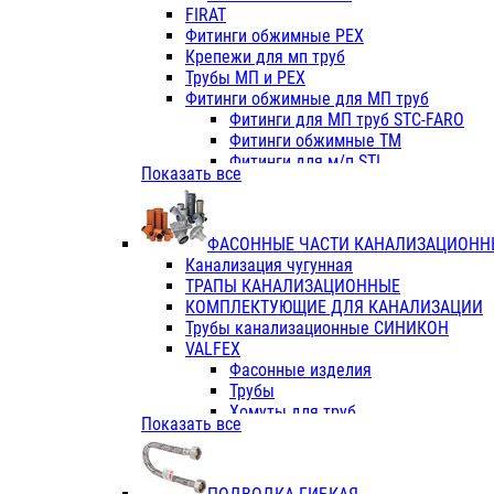
Фитинги ПП белые
FIRAT
Фитинги ПП белые
Фитинги обжимные PEX
Фитинги ППс металл.белые
Крепежи для мп труб
VALFEX
Трубы МП и PEX
Трубы PE-RT
Фитинги обжимные для МП труб
Трубы ПП водопровод белые
Фитинги для МП труб STC-FARO
Трубы ПП водопровод серые
Фитинги обжимные ТМ
Трубы армированные стекловолок
Фитинги для м/п STI
Показать все
Трубы армированные стекловолок
Фитинги для МП труб TITAN
Фитинги ПП серые
Фитинги для МП труб JIF
Краны
VALTEC
Фитинги с металл. серые
ФАСОННЫЕ ЧАСТИ КАНАЛИЗАЦИОНН
TK
Фитинги ПП (серые)
Канализация чугунная
VALFEX
Фитинги ПП белые
ТРАПЫ КАНАЛИЗАЦИОННЫЕ
Краны
КОМПЛЕКТУЮЩИЕ ДЛЯ КАНАЛИЗАЦИИ
Фитинги ПП (белые)
Трубы канализационные СИНИКОН
Фитинги ПП с металлом бел
VALFEX
ПК КОНТУР
Фасонные изделия
Краны полипропиленовые
Трубы
Трубы полипропиленивые
Хомуты для труб
Показать все
Труба PPR PN20
ПВХ (стройполимер)
Труба PPR-AL-PPR PN25(цент
Трубы
Труба PPR-GF-PPR PN25(арми
Фасонные изделия
Фитинги полипропиленовые