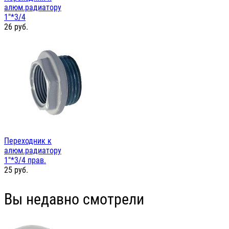
алюм.радиатору
1"*3/4
26
руб.
Переходник к
алюм.радиатору
1"*3/4 прав.
25
руб.
Вы недавно смотрели