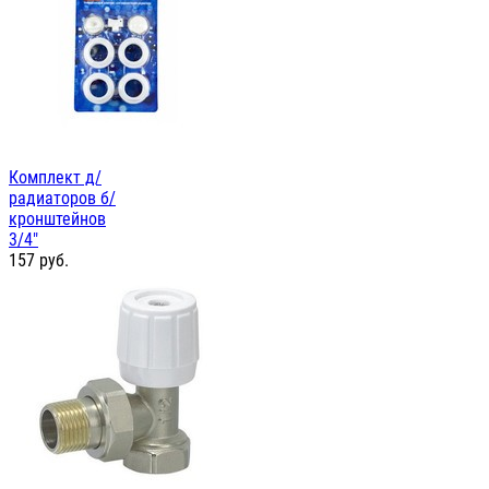
Комплект д/
радиаторов б/
кронштейнов
3/4"
157
руб.