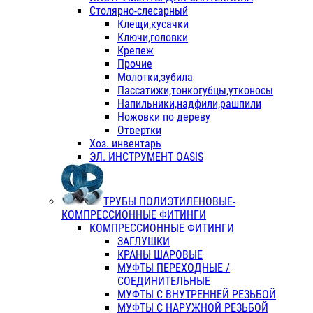
Столярно-слесарный
Клещи,кусачки
Ключи,головки
Крепеж
Прочие
Молотки,зубила
Пассатижи,тонкогубцы,утконосы
Напильники,надфили,рашпили
Ножовки по дереву
Отвертки
Хоз. инвентарь
ЭЛ. ИНСТРУМЕНТ OASIS
ТРУБЫ ПОЛИЭТИЛЕНОВЫЕ-
КОМПРЕССИОННЫЕ ФИТИНГИ
КОМПРЕССИОННЫЕ ФИТИНГИ
ЗАГЛУШКИ
КРАНЫ ШАРОВЫЕ
МУФТЫ ПЕРЕХОДНЫЕ /
СОЕДИНИТЕЛЬНЫЕ
МУФТЫ С ВНУТРЕННЕЙ РЕЗЬБОЙ
МУФТЫ С НАРУЖНОЙ РЕЗЬБОЙ