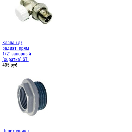
Клапан д/
радиат. прям
1/2" запорный
(обратка) STI
405
руб.
Переходник к