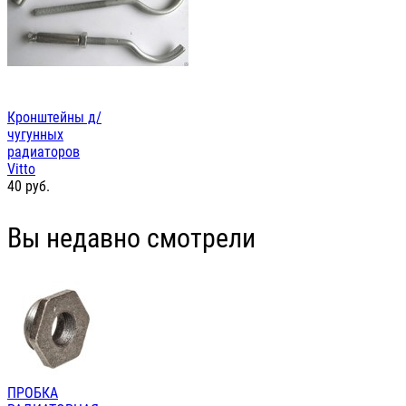
Кронштейны д/
чугунных
радиаторов
Vitto
40
руб.
Вы недавно смотрели
ПРОБКА