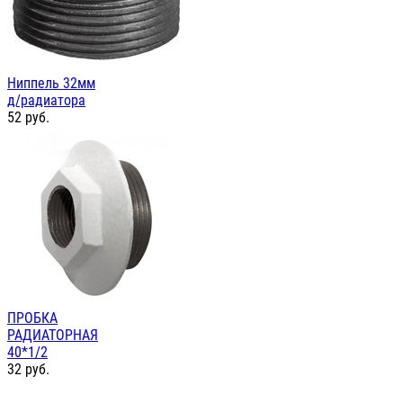
Ниппель 32мм
д/радиатора
52
руб.
ПРОБКА
РАДИАТОРНАЯ
40*1/2
32
руб.