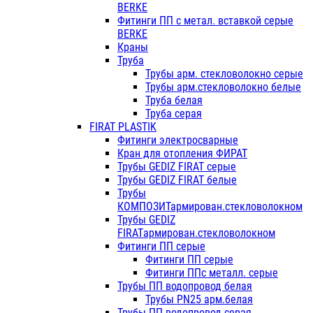
BERKE
Фитинги ПП с метал. вставкой серые
BERKE
Краны
Труба
Трубы арм. стекловолокно серые
Трубы арм.стекловолокно белые
Труба белая
Труба серая
FIRAT PLASTIK
Фитинги электросварные
Кран для отопления ФИРАТ
Трубы GEDIZ FIRAT серые
Трубы GEDIZ FIRAT белые
Трубы
КОМПОЗИТармирован.стекловолокном
Трубы GEDIZ
FIRATармирован.стекловолокном
Фитинги ПП серые
Фитинги ПП серые
Фитинги ППс металл. серые
Трубы ПП водопровод белая
Трубы PN25 арм.белая
Трубы ПП водопровод серая