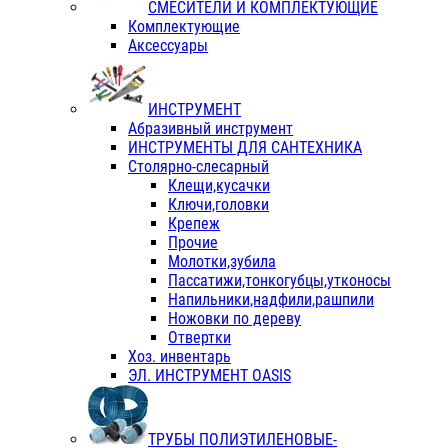
СМЕСИТЕЛИ И КОМПЛЕКТУЮЩИЕ
Комплектующие
Аксессуары
ИНСТРУМЕНТ
Абразивный инструмент
ИНСТРУМЕНТЫ ДЛЯ САНТЕХНИКА
Столярно-слесарный
Клещи,кусачки
Ключи,головки
Крепеж
Прочие
Молотки,зубила
Пассатижи,тонкогубцы,утконосы
Напильники,надфили,рашпили
Ножовки по дереву
Отвертки
Хоз. инвентарь
ЭЛ. ИНСТРУМЕНТ OASIS
ТРУБЫ ПОЛИЭТИЛЕНОВЫЕ-