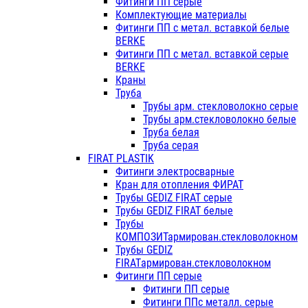
Фитинги ПП серые
Комплектующие материалы
Фитинги ПП с метал. вставкой белые
BERKE
Фитинги ПП с метал. вставкой серые
BERKE
Краны
Труба
Трубы арм. стекловолокно серые
Трубы арм.стекловолокно белые
Труба белая
Труба серая
FIRAT PLASTIK
Фитинги электросварные
Кран для отопления ФИРАТ
Трубы GEDIZ FIRAT серые
Трубы GEDIZ FIRAT белые
Трубы
КОМПОЗИТармирован.стекловолокном
Трубы GEDIZ
FIRATармирован.стекловолокном
Фитинги ПП серые
Фитинги ПП серые
Фитинги ППс металл. серые