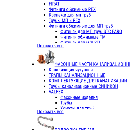
Фитинги ПП белые
FIRAT
Фитинги ПП белые
Фитинги обжимные PEX
Фитинги ППс металл.белые
Крепежи для мп труб
VALFEX
Трубы МП и PEX
Трубы PE-RT
Фитинги обжимные для МП труб
Трубы ПП водопровод белые
Фитинги для МП труб STC-FARO
Трубы ПП водопровод серые
Фитинги обжимные ТМ
Трубы армированные стекловолок
Фитинги для м/п STI
Показать все
Трубы армированные стекловолок
Фитинги для МП труб TITAN
Фитинги ПП серые
Фитинги для МП труб JIF
Краны
VALTEC
Фитинги с металл. серые
ФАСОННЫЕ ЧАСТИ КАНАЛИЗАЦИОНН
TK
Фитинги ПП (серые)
Канализация чугунная
VALFEX
Фитинги ПП белые
ТРАПЫ КАНАЛИЗАЦИОННЫЕ
Краны
КОМПЛЕКТУЮЩИЕ ДЛЯ КАНАЛИЗАЦИИ
Фитинги ПП (белые)
Трубы канализационные СИНИКОН
Фитинги ПП с металлом бел
VALFEX
ПК КОНТУР
Фасонные изделия
Краны полипропиленовые
Трубы
Трубы полипропиленивые
Хомуты для труб
Показать все
Труба PPR PN20
ПВХ (стройполимер)
Труба PPR-AL-PPR PN25(цент
Трубы
Труба PPR-GF-PPR PN25(арми
Фасонные изделия
Фитинги полипропиленовые