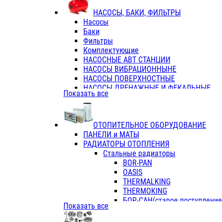
ФЛАНЦЫ / ВТУЛКИ
НАСОСЫ, БАКИ, ФИЛЬТРЫ
ТРОЙНИКИ ПЕРЕХОДНЫЕ / СОЕД
Насосы
ТРОЙНИКИ С ВНУТРЕННЕЙ РЕЗЬБ
Баки
ТРОЙНИКИ С НАРУЖНОЙ РЕЗЬБОЙ
Фильтры
КОЛЬЦА РЕЗИНОВЫЕ
Комплектующие
ТРУБЫ НАПОРНЫЕ
НАСОСНЫЕ АВТ СТАНЦИИ
ТРУБЫ ГОФРИРОВАННЫЕ ДВУХСЛ.
НАСОСЫ ВИБРАЦИОННЫНЕ
ТРУБЫ ПОЛИЭТИЛЕНОВЫЕ
НАСОСЫ ПОВЕРХНОСТНЫЕ
НАСОСЫ ДРЕНАЖНЫЕ И ФЕКАЛЬНЫЕ
Показать все
НАСОСЫ ПОВЫСИТ и ЦИРКУЛЯЦИОННЫ
НАСОСЫ СКВАЖИННЫЕ
ОТОПИТЕЛЬНОЕ ОБОРУДОВАНИЕ
ПАНЕЛИ и МАТЫ
РАДИАТОРЫ ОТОПЛЕНИЯ
Стальные радиаторы
BOR-PAN
OASIS
THERMALKING
THERMOKING
БОР-САН(старое поступление,
Показать все
БОРСАН
AZARIO