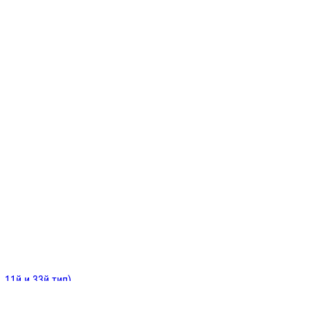
ИНИТЕЛЬНЫЕ
ОЙ
Е
 11й и 33й тип)