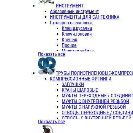
ИНСТРУМЕНТ
Абразивный инструмент
ИНСТРУМЕНТЫ ДЛЯ САНТЕХНИКА
Столярно-слесарный
Клещи,кусачки
Ключи,головки
Крепеж
Прочие
Молотки,зубила
Показать все
Пассатижи,тонкогубцы,утконосы
Напильники,надфили,рашпили
Ножовки по дереву
ТРУБЫ ПОЛИЭТИЛЕНОВЫЕ-КОМПРЕС
Отвертки
КОМПРЕССИОННЫЕ ФИТИНГИ
Хоз. инвентарь
ЗАГЛУШКИ
ЭЛ. ИНСТРУМЕНТ OASIS
КРАНЫ ШАРОВЫЕ
МУФТЫ ПЕРЕХОДНЫЕ / СОЕДИНИ
МУФТЫ С ВНУТРЕННЕЙ РЕЗЬБОЙ
МУФТЫ С НАРУЖНОЙ РЕЗЬБОЙ
ОТВОДЫ ПЕРЕХОДНЫЕ / СОЕДИН
ОТВОДЫ С ВНУТРЕННЕЙ РЕЗЬБОЙ
Показать все
ОТВОДЫ С НАРУЖНОЙ РЕЗЬБОЙ
СЕДЕЛКИ