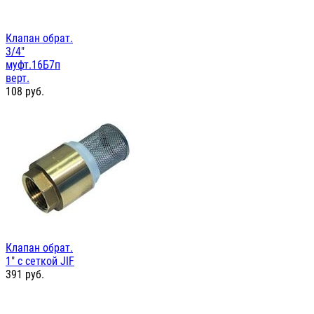
Клапан обрат.
3/4"
муфт.16Б7п
верт.
108
руб.
Клапан обрат.
1" с сеткой JIF
391
руб.