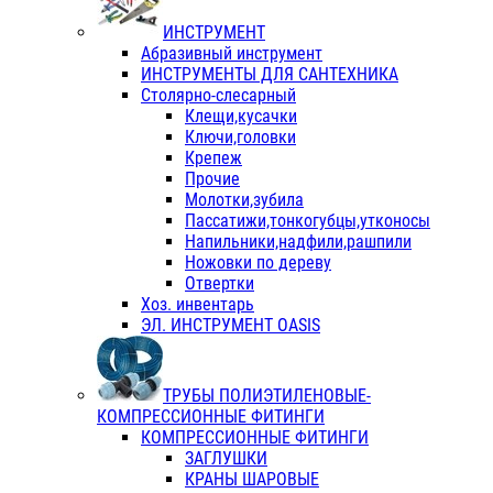
ИНСТРУМЕНТ
Абразивный инструмент
ИНСТРУМЕНТЫ ДЛЯ САНТЕХНИКА
Столярно-слесарный
Клещи,кусачки
Ключи,головки
Крепеж
Прочие
Молотки,зубила
Пассатижи,тонкогубцы,утконосы
Напильники,надфили,рашпили
Ножовки по дереву
Отвертки
Хоз. инвентарь
ЭЛ. ИНСТРУМЕНТ OASIS
ТРУБЫ ПОЛИЭТИЛЕНОВЫЕ-
КОМПРЕССИОННЫЕ ФИТИНГИ
КОМПРЕССИОННЫЕ ФИТИНГИ
ЗАГЛУШКИ
КРАНЫ ШАРОВЫЕ