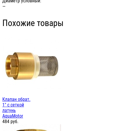
Диаметр условный:
—
Похожие товары
Клапан обрат.
1" с сеткой
латунь
AquaMotor
484
руб.