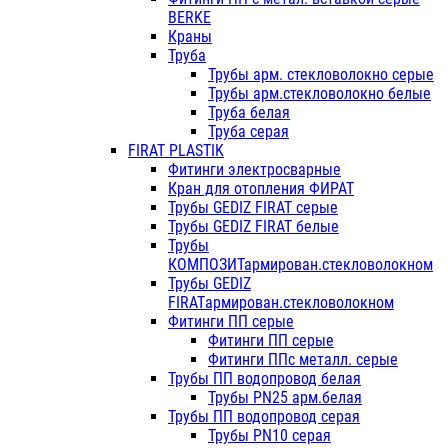
BERKE
Краны
Труба
Трубы арм. стекловолокно серые
Трубы арм.стекловолокно белые
Труба белая
Труба серая
FIRAT PLASTIK
Фитинги электросварные
Кран для отопления ФИРАТ
Трубы GEDIZ FIRAT серые
Трубы GEDIZ FIRAT белые
Трубы
КОМПОЗИТармирован.стекловолокном
Трубы GEDIZ
FIRATармирован.стекловолокном
Фитинги ПП серые
Фитинги ПП серые
Фитинги ППс металл. серые
Трубы ПП водопровод белая
Трубы PN25 арм.белая
Трубы ПП водопровод серая
Трубы PN10 серая