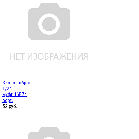
Клапан обрат.
1/2"
муфт.16Б7п
верт.
52
руб.