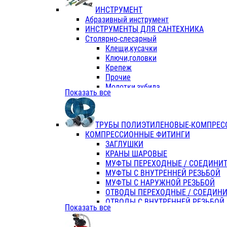
ИНСТРУМЕНТ
Абразивный инструмент
ИНСТРУМЕНТЫ ДЛЯ САНТЕХНИКА
Столярно-слесарный
Клещи,кусачки
Ключи,головки
Крепеж
Прочие
Молотки,зубила
Показать все
Пассатижи,тонкогубцы,утконосы
Напильники,надфили,рашпили
Ножовки по дереву
ТРУБЫ ПОЛИЭТИЛЕНОВЫЕ-КОМПРЕС
Отвертки
КОМПРЕССИОННЫЕ ФИТИНГИ
Хоз. инвентарь
ЗАГЛУШКИ
ЭЛ. ИНСТРУМЕНТ OASIS
КРАНЫ ШАРОВЫЕ
МУФТЫ ПЕРЕХОДНЫЕ / СОЕДИНИ
МУФТЫ С ВНУТРЕННЕЙ РЕЗЬБОЙ
МУФТЫ С НАРУЖНОЙ РЕЗЬБОЙ
ОТВОДЫ ПЕРЕХОДНЫЕ / СОЕДИН
ОТВОДЫ С ВНУТРЕННЕЙ РЕЗЬБОЙ
Показать все
ОТВОДЫ С НАРУЖНОЙ РЕЗЬБОЙ
СЕДЕЛКИ