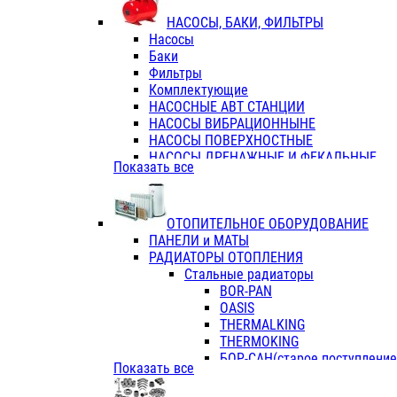
ФЛАНЦЫ / ВТУЛКИ
НАСОСЫ, БАКИ, ФИЛЬТРЫ
ТРОЙНИКИ ПЕРЕХОДНЫЕ / СОЕД
Насосы
ТРОЙНИКИ С ВНУТРЕННЕЙ РЕЗЬБ
Баки
ТРОЙНИКИ С НАРУЖНОЙ РЕЗЬБОЙ
Фильтры
КОЛЬЦА РЕЗИНОВЫЕ
Комплектующие
ТРУБЫ НАПОРНЫЕ
НАСОСНЫЕ АВТ СТАНЦИИ
ТРУБЫ ГОФРИРОВАННЫЕ ДВУХСЛ.
НАСОСЫ ВИБРАЦИОННЫНЕ
ТРУБЫ ПОЛИЭТИЛЕНОВЫЕ
НАСОСЫ ПОВЕРХНОСТНЫЕ
НАСОСЫ ДРЕНАЖНЫЕ И ФЕКАЛЬНЫЕ
Показать все
НАСОСЫ ПОВЫСИТ и ЦИРКУЛЯЦИОННЫ
НАСОСЫ СКВАЖИННЫЕ
ОТОПИТЕЛЬНОЕ ОБОРУДОВАНИЕ
ПАНЕЛИ и МАТЫ
РАДИАТОРЫ ОТОПЛЕНИЯ
Стальные радиаторы
BOR-PAN
OASIS
THERMALKING
THERMOKING
БОР-САН(старое поступление,
Показать все
БОРСАН
AZARIO