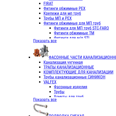
Фитинги ПП белые
FIRAT
Фитинги ПП белые
Фитинги обжимные PEX
Фитинги ППс металл.белые
Крепежи для мп труб
VALFEX
Трубы МП и PEX
Трубы PE-RT
Фитинги обжимные для МП труб
Трубы ПП водопровод белые
Фитинги для МП труб STC-FARO
Трубы ПП водопровод серые
Фитинги обжимные ТМ
Трубы армированные стекловолок
Фитинги для м/п STI
Показать все
Трубы армированные стекловолок
Фитинги для МП труб TITAN
Фитинги ПП серые
Фитинги для МП труб JIF
Краны
VALTEC
Фитинги с металл. серые
ФАСОННЫЕ ЧАСТИ КАНАЛИЗАЦИОНН
TK
Фитинги ПП (серые)
Канализация чугунная
VALFEX
Фитинги ПП белые
ТРАПЫ КАНАЛИЗАЦИОННЫЕ
Краны
КОМПЛЕКТУЮЩИЕ ДЛЯ КАНАЛИЗАЦИИ
Фитинги ПП (белые)
Трубы канализационные СИНИКОН
Фитинги ПП с металлом бел
VALFEX
ПК КОНТУР
Фасонные изделия
Краны полипропиленовые
Трубы
Трубы полипропиленивые
Хомуты для труб
Показать все
Труба PPR PN20
ПВХ (стройполимер)
Труба PPR-AL-PPR PN25(цент
Трубы
Труба PPR-GF-PPR PN25(арми
Фасонные изделия
Фитинги полипропиленовые