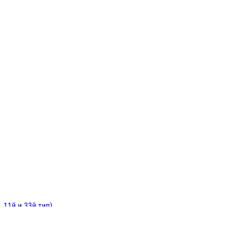
ИНИТЕЛЬНЫЕ
ОЙ
Е
 11й и 33й тип)