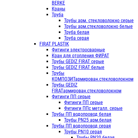
BERKE
Краны
Труба
Трубы арм. стекловолокно серые
Трубы арм.стекловолокно белые
Труба белая
Труба серая
FIRAT PLASTIK
Фитинги электросварные
Кран для отопления ФИРАТ
Трубы GEDIZ FIRAT серые
Трубы GEDIZ FIRAT белые
Трубы
КОМПОЗИТармирован.стекловолокном
Трубы GEDIZ
FIRATармирован.стекловолокном
Фитинги ПП серые
Фитинги ПП серые
Фитинги ППс металл. серые
Трубы ПП водопровод белая
Трубы PN25 арм.белая
Трубы ПП водопровод серая
Трубы PN10 серая
Трубы PN20 белая