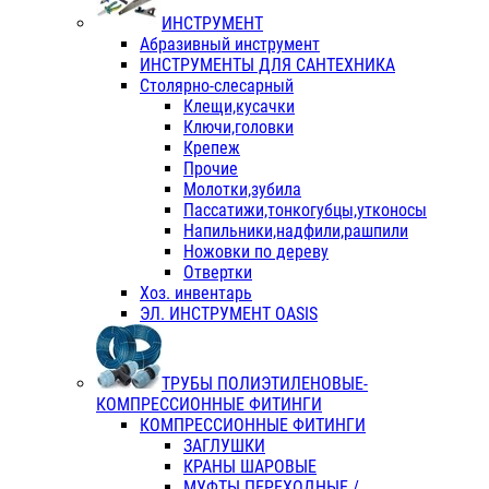
ИНСТРУМЕНТ
Абразивный инструмент
ИНСТРУМЕНТЫ ДЛЯ САНТЕХНИКА
Столярно-слесарный
Клещи,кусачки
Ключи,головки
Крепеж
Прочие
Молотки,зубила
Пассатижи,тонкогубцы,утконосы
Напильники,надфили,рашпили
Ножовки по дереву
Отвертки
Хоз. инвентарь
ЭЛ. ИНСТРУМЕНТ OASIS
ТРУБЫ ПОЛИЭТИЛЕНОВЫЕ-
КОМПРЕССИОННЫЕ ФИТИНГИ
КОМПРЕССИОННЫЕ ФИТИНГИ
ЗАГЛУШКИ
КРАНЫ ШАРОВЫЕ
МУФТЫ ПЕРЕХОДНЫЕ /