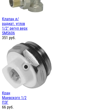
Клапан д/
радиат. углов
1/2" регул верх
SMS606
351
руб.
Кран
Маевского 1/2
ПЗГ
66
руб.