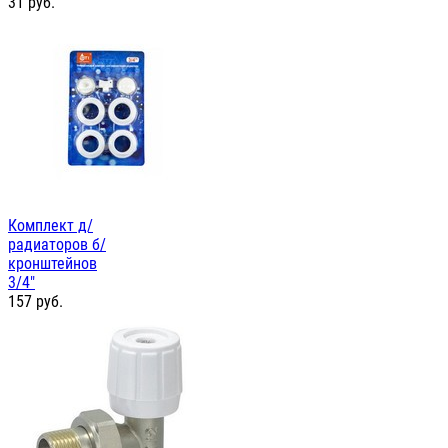
31
руб.
Комплект д/
радиаторов б/
кронштейнов
3/4"
157
руб.