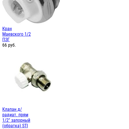
Кран
Маевского 1/2
ПЗГ
66
руб.
Клапан д/
радиат. прям
1/2" запорный
(обратка) STI