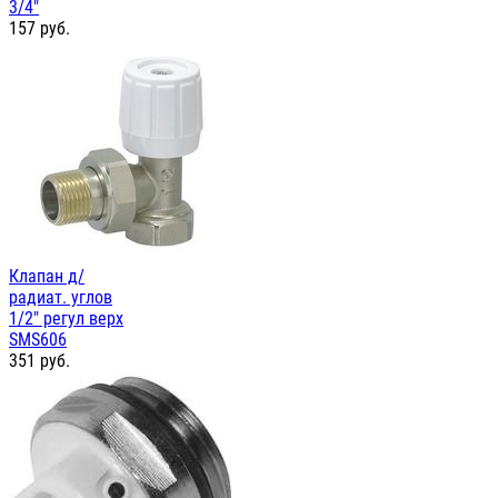
3/4"
157
руб.
Клапан д/
радиат. углов
1/2" регул верх
SMS606
351
руб.