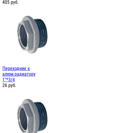
405
руб.
Переходник к
алюм.радиатору
1"*3/4
26
руб.