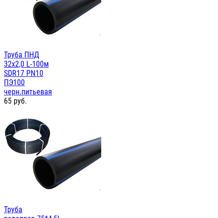
Труба ПНД
32x2,0 L-100м
SDR17 PN10
ПЭ100
черн.питьевая
65
руб.
Труба