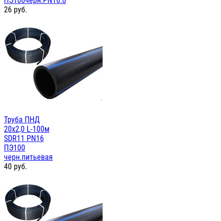
ПЭ100черн.PN16.0
26
руб.
Труба ПНД
20х2,0 L-100м
SDR11 PN16
ПЭ100
черн.питьевая
40
руб.