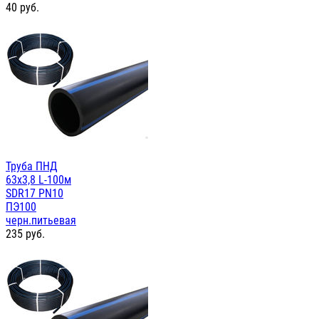
40
руб.
Труба ПНД
63х3,8 L-100м
SDR17 PN10
ПЭ100
черн.питьевая
235
руб.