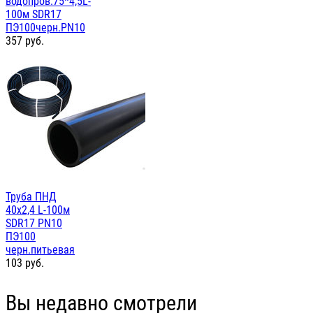
водопров.75*4,5L-
100м SDR17
ПЭ100черн.PN10
357
руб.
Труба ПНД
40х2,4 L-100м
SDR17 PN10
ПЭ100
черн.питьевая
103
руб.
Вы недавно смотрели