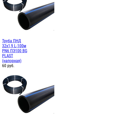
Труба ПНД
32x1,9 L-100м
PN6 ПЭ100 BG
PLAST
(напорная)
60
руб.