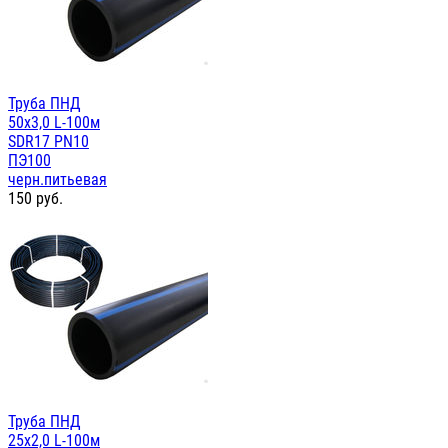
Труба ПНД
50х3,0 L-100м
SDR17 PN10
ПЭ100
черн.питьевая
150
руб.
Труба ПНД
25х2,0 L-100м