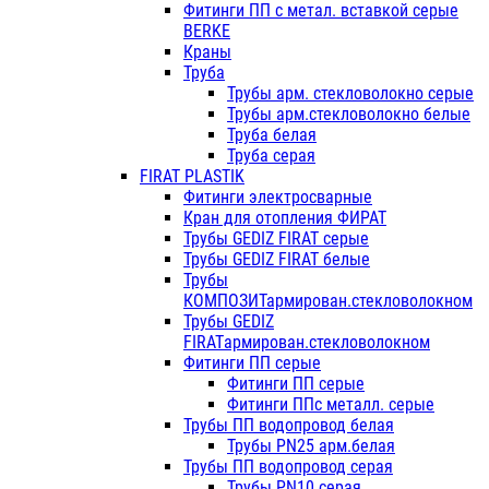
Фитинги ПП с метал. вставкой серые
BERKE
Краны
Труба
Трубы арм. стекловолокно серые
Трубы арм.стекловолокно белые
Труба белая
Труба серая
FIRAT PLASTIK
Фитинги электросварные
Кран для отопления ФИРАТ
Трубы GEDIZ FIRAT серые
Трубы GEDIZ FIRAT белые
Трубы
КОМПОЗИТармирован.стекловолокном
Трубы GEDIZ
FIRATармирован.стекловолокном
Фитинги ПП серые
Фитинги ПП серые
Фитинги ППс металл. серые
Трубы ПП водопровод белая
Трубы PN25 арм.белая
Трубы ПП водопровод серая
Трубы PN10 серая