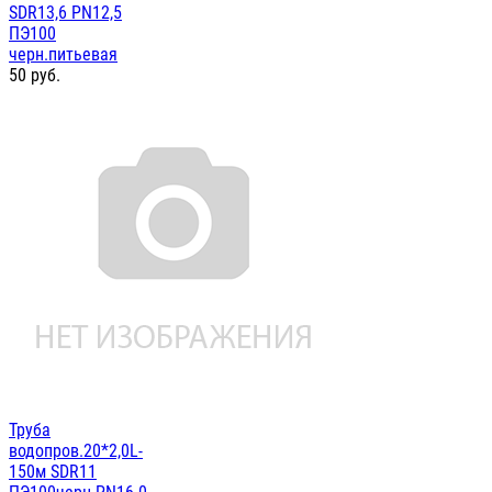
SDR13,6 PN12,5
ПЭ100
черн.питьевая
50
руб.
Труба
водопров.20*2,0L-
150м SDR11