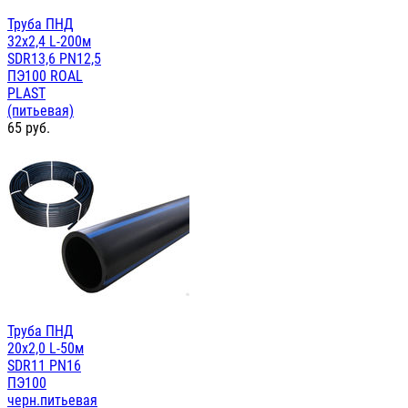
Труба ПНД
32x2,4 L-200м
SDR13,6 PN12,5
ПЭ100 ROAL
PLAST
(питьевая)
65
руб.
Труба ПНД
20х2,0 L-50м
SDR11 PN16
ПЭ100
черн.питьевая