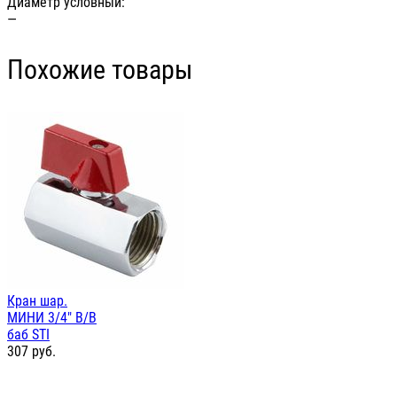
Диаметр условный:
—
Похожие товары
Кран шар.
МИНИ 3/4" В/В
баб STI
307
руб.