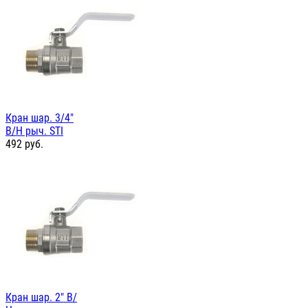
Кран шар. 3/4"
В/Н рыч. STI
492
руб.
Кран шар. 2" В/