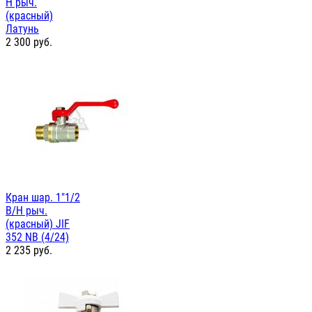
Н рыч.
(красный)
Латунь
2 300
руб.
Кран шар. 1"1/2
В/Н рыч.
(красный) JIF
352 NB (4/24)
2 235
руб.