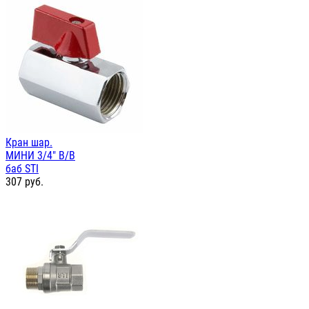
Кран шар.
МИНИ 3/4" В/В
баб STI
307
руб.