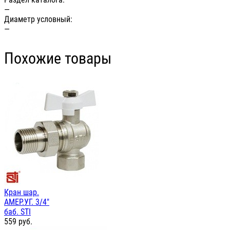
—
Диаметр условный:
—
Похожие товары
Кран шар.
АМЕР.УГ. 3/4"
баб. STI
559
руб.