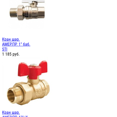
Кран шар.
АМЕР.ПР. 1" баб.
STI
1 185
руб.
Кран шар.