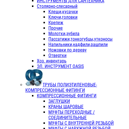
ИНСТРУМЕНТЫ ДЛЯ САНТЕХНИКА
Столярно-слесарный
Клещи,кусачки
Ключи,головки
Крепеж
Прочие
Молотки,зубила
Пассатижи,тонкогубцы,утконосы
Напильники,надфили,рашпили
Ножовки по дереву
Отвертки
Хоз. инвентарь
ЭЛ. ИНСТРУМЕНТ OASIS
ТРУБЫ ПОЛИЭТИЛЕНОВЫЕ-
КОМПРЕССИОННЫЕ ФИТИНГИ
КОМПРЕССИОННЫЕ ФИТИНГИ
ЗАГЛУШКИ
КРАНЫ ШАРОВЫЕ
МУФТЫ ПЕРЕХОДНЫЕ /
СОЕДИНИТЕЛЬНЫЕ
МУФТЫ С ВНУТРЕННЕЙ РЕЗЬБОЙ
МУФТЫ С НАРУЖНОЙ РЕЗЬБОЙ