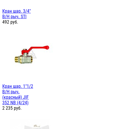
Кран шар. 3/4"
В/Н рыч. STI
492
руб.
Кран шар. 1"1/2
В/Н рыч.
(красный) JIF
352 NB (4/24)
2 235
руб.