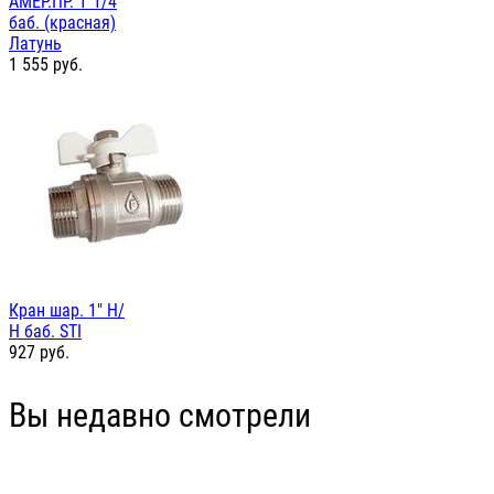
АМЕР.ПР. 1"1/4
баб. (красная)
Латунь
1 555
руб.
Кран шар. 1" Н/
Н баб. STI
927
руб.
Вы недавно смотрели