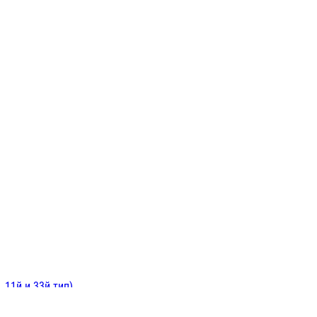
ИНИТЕЛЬНЫЕ
ОЙ
Е
 11й и 33й тип)