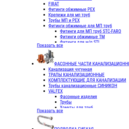
Фитинги ПП белые
FIRAT
Фитинги ПП белые
Фитинги обжимные PEX
Фитинги ППс металл.белые
Крепежи для мп труб
VALFEX
Трубы МП и PEX
Трубы PE-RT
Фитинги обжимные для МП труб
Трубы ПП водопровод белые
Фитинги для МП труб STC-FARO
Трубы ПП водопровод серые
Фитинги обжимные ТМ
Трубы армированные стекловолок
Фитинги для м/п STI
Показать все
Трубы армированные стекловолок
Фитинги для МП труб TITAN
Фитинги ПП серые
Фитинги для МП труб JIF
Краны
VALTEC
Фитинги с металл. серые
ФАСОННЫЕ ЧАСТИ КАНАЛИЗАЦИОНН
TK
Фитинги ПП (серые)
Канализация чугунная
VALFEX
Фитинги ПП белые
ТРАПЫ КАНАЛИЗАЦИОННЫЕ
Краны
КОМПЛЕКТУЮЩИЕ ДЛЯ КАНАЛИЗАЦИИ
Фитинги ПП (белые)
Трубы канализационные СИНИКОН
Фитинги ПП с металлом бел
VALFEX
ПК КОНТУР
Фасонные изделия
Краны полипропиленовые
Трубы
Трубы полипропиленивые
Хомуты для труб
Показать все
Труба PPR PN20
ПВХ (стройполимер)
Труба PPR-AL-PPR PN25(цент
Трубы
Труба PPR-GF-PPR PN25(арми
Фасонные изделия
Фитинги полипропиленовые