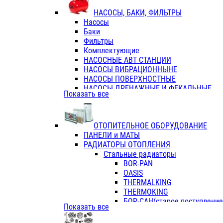
ФЛАНЦЫ / ВТУЛКИ
НАСОСЫ, БАКИ, ФИЛЬТРЫ
ТРОЙНИКИ ПЕРЕХОДНЫЕ / СОЕД
Насосы
ТРОЙНИКИ С ВНУТРЕННЕЙ РЕЗЬБ
Баки
ТРОЙНИКИ С НАРУЖНОЙ РЕЗЬБОЙ
Фильтры
КОЛЬЦА РЕЗИНОВЫЕ
Комплектующие
ТРУБЫ НАПОРНЫЕ
НАСОСНЫЕ АВТ СТАНЦИИ
ТРУБЫ ГОФРИРОВАННЫЕ ДВУХСЛ.
НАСОСЫ ВИБРАЦИОННЫНЕ
ТРУБЫ ПОЛИЭТИЛЕНОВЫЕ
НАСОСЫ ПОВЕРХНОСТНЫЕ
НАСОСЫ ДРЕНАЖНЫЕ И ФЕКАЛЬНЫЕ
Показать все
НАСОСЫ ПОВЫСИТ и ЦИРКУЛЯЦИОННЫ
НАСОСЫ СКВАЖИННЫЕ
ОТОПИТЕЛЬНОЕ ОБОРУДОВАНИЕ
ПАНЕЛИ и МАТЫ
РАДИАТОРЫ ОТОПЛЕНИЯ
Стальные радиаторы
BOR-PAN
OASIS
THERMALKING
THERMOKING
БОР-САН(старое поступление,
Показать все
БОРСАН
AZARIO