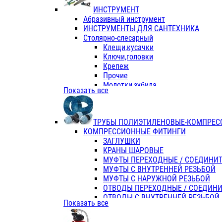
ИНСТРУМЕНТ
Абразивный инструмент
ИНСТРУМЕНТЫ ДЛЯ САНТЕХНИКА
Столярно-слесарный
Клещи,кусачки
Ключи,головки
Крепеж
Прочие
Молотки,зубила
Показать все
Пассатижи,тонкогубцы,утконосы
Напильники,надфили,рашпили
Ножовки по дереву
ТРУБЫ ПОЛИЭТИЛЕНОВЫЕ-КОМПРЕС
Отвертки
КОМПРЕССИОННЫЕ ФИТИНГИ
Хоз. инвентарь
ЗАГЛУШКИ
ЭЛ. ИНСТРУМЕНТ OASIS
КРАНЫ ШАРОВЫЕ
МУФТЫ ПЕРЕХОДНЫЕ / СОЕДИНИ
МУФТЫ С ВНУТРЕННЕЙ РЕЗЬБОЙ
МУФТЫ С НАРУЖНОЙ РЕЗЬБОЙ
ОТВОДЫ ПЕРЕХОДНЫЕ / СОЕДИН
ОТВОДЫ С ВНУТРЕННЕЙ РЕЗЬБОЙ
Показать все
ОТВОДЫ С НАРУЖНОЙ РЕЗЬБОЙ
СЕДЕЛКИ