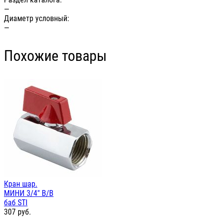
—
Диаметр условный:
—
Похожие товары
Кран шар.
МИНИ 3/4" В/В
баб STI
307
руб.