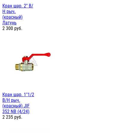
Кран шар. 2" В/
Н рыч.
(красный)
Латунь
2 300
руб.
Кран шар. 1"1/2
В/Н рыч.
(красный) JIF
352 NB (4/24)
2 235
руб.