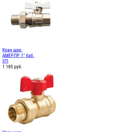
Кран шар.
АМЕР.ПР. 1" баб.
STI
1 185
руб.