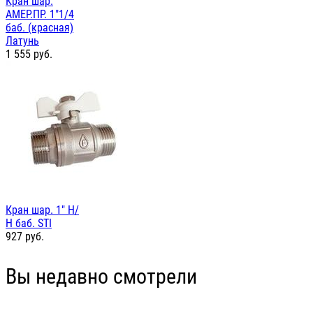
Кран шар.
АМЕР.ПР. 1"1/4
баб. (красная)
Латунь
1 555
руб.
Кран шар. 1" Н/
Н баб. STI
927
руб.
Вы недавно смотрели