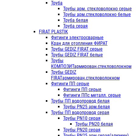
Труба
Трубы арм. стекловолокно серые
Трубы арм.стекловолокно белые
Труба белая
Труба серая
FIRAT PLASTIK
Фитинги электросварные
Кран для отопления ФИРАТ
Трубы GEDIZ FIRAT серые
Трубы GEDIZ FIRAT белые
Трубы
КОМПОЗИТармирован.стекловолокном
Трубы GEDIZ
FIRATармирован.стекловолокном
Фитинги ПП серые
Фитинги ПП серые
Фитинги ППс металл. серые
Трубы ПП водопровод белая
Трубы PN25 арм.белая
Трубы ПП водопровод серая
Трубы PN10 серая
Трубы PN20 белая
Трубы PN20 серая
Трубы PN25 арм.серая(алюмин)