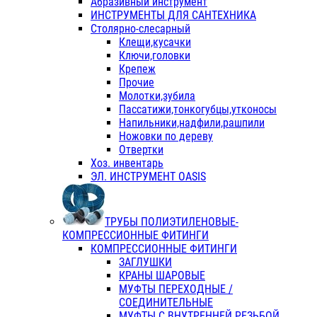
Абразивный инструмент
ИНСТРУМЕНТЫ ДЛЯ САНТЕХНИКА
Столярно-слесарный
Клещи,кусачки
Ключи,головки
Крепеж
Прочие
Молотки,зубила
Пассатижи,тонкогубцы,утконосы
Напильники,надфили,рашпили
Ножовки по дереву
Отвертки
Хоз. инвентарь
ЭЛ. ИНСТРУМЕНТ OASIS
ТРУБЫ ПОЛИЭТИЛЕНОВЫЕ-
КОМПРЕССИОННЫЕ ФИТИНГИ
КОМПРЕССИОННЫЕ ФИТИНГИ
ЗАГЛУШКИ
КРАНЫ ШАРОВЫЕ
МУФТЫ ПЕРЕХОДНЫЕ /
СОЕДИНИТЕЛЬНЫЕ
МУФТЫ С ВНУТРЕННЕЙ РЕЗЬБОЙ