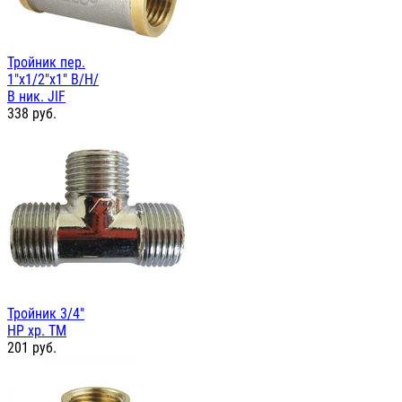
Тройник пер.
1"х1/2"х1" В/Н/
В ник. JIF
338
руб.
Тройник 3/4"
НР хр. TM
201
руб.