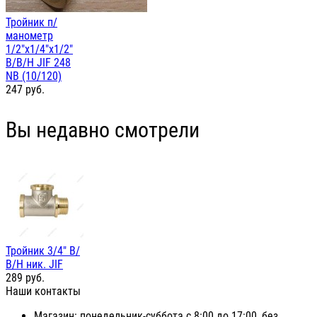
Тройник п/
манометр
1/2"х1/4"х1/2"
В/В/Н JIF 248
NB (10/120)
247
руб.
Вы недавно смотрели
Тройник 3/4" В/
В/Н ник. JIF
289
руб.
Наши контакты
Магазин: понедельник-суббота с 8:00 до 17:00, без