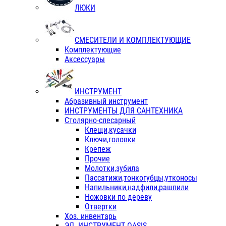
ЛЮКИ
СМЕСИТЕЛИ И КОМПЛЕКТУЮЩИЕ
Комплектующие
Аксессуары
ИНСТРУМЕНТ
Абразивный инструмент
ИНСТРУМЕНТЫ ДЛЯ САНТЕХНИКА
Столярно-слесарный
Клещи,кусачки
Ключи,головки
Крепеж
Прочие
Молотки,зубила
Пассатижи,тонкогубцы,утконосы
Напильники,надфили,рашпили
Ножовки по дереву
Отвертки
Хоз. инвентарь
ЭЛ. ИНСТРУМЕНТ OASIS