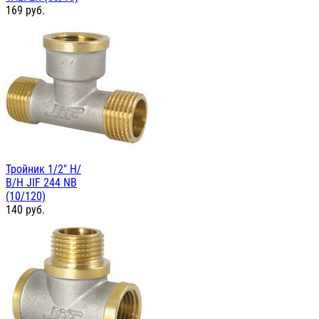
169
руб.
Тройник 1/2" Н/
В/Н JIF 244 NB
(10/120)
140
руб.