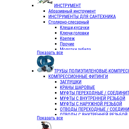
ИНСТРУМЕНТ
Абразивный инструмент
ИНСТРУМЕНТЫ ДЛЯ САНТЕХНИКА
Столярно-слесарный
Клещи,кусачки
Ключи,головки
Крепеж
Прочие
Молотки,зубила
Показать все
Пассатижи,тонкогубцы,утконосы
Напильники,надфили,рашпили
Ножовки по дереву
ТРУБЫ ПОЛИЭТИЛЕНОВЫЕ-КОМПРЕС
Отвертки
КОМПРЕССИОННЫЕ ФИТИНГИ
Хоз. инвентарь
ЗАГЛУШКИ
ЭЛ. ИНСТРУМЕНТ OASIS
КРАНЫ ШАРОВЫЕ
МУФТЫ ПЕРЕХОДНЫЕ / СОЕДИНИ
МУФТЫ С ВНУТРЕННЕЙ РЕЗЬБОЙ
МУФТЫ С НАРУЖНОЙ РЕЗЬБОЙ
ОТВОДЫ ПЕРЕХОДНЫЕ / СОЕДИН
ОТВОДЫ С ВНУТРЕННЕЙ РЕЗЬБОЙ
Показать все
ОТВОДЫ С НАРУЖНОЙ РЕЗЬБОЙ
СЕДЕЛКИ