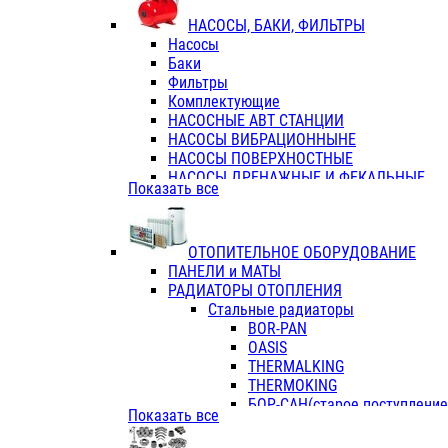
ФЛАНЦЫ / ВТУЛКИ
НАСОСЫ, БАКИ, ФИЛЬТРЫ
ТРОЙНИКИ ПЕРЕХОДНЫЕ / СОЕД
Насосы
ТРОЙНИКИ С ВНУТРЕННЕЙ РЕЗЬБ
Баки
ТРОЙНИКИ С НАРУЖНОЙ РЕЗЬБОЙ
Фильтры
КОЛЬЦА РЕЗИНОВЫЕ
Комплектующие
ТРУБЫ НАПОРНЫЕ
НАСОСНЫЕ АВТ СТАНЦИИ
ТРУБЫ ГОФРИРОВАННЫЕ ДВУХСЛ.
НАСОСЫ ВИБРАЦИОННЫНЕ
ТРУБЫ ПОЛИЭТИЛЕНОВЫЕ
НАСОСЫ ПОВЕРХНОСТНЫЕ
НАСОСЫ ДРЕНАЖНЫЕ И ФЕКАЛЬНЫЕ
Показать все
НАСОСЫ ПОВЫСИТ и ЦИРКУЛЯЦИОННЫ
НАСОСЫ СКВАЖИННЫЕ
ОТОПИТЕЛЬНОЕ ОБОРУДОВАНИЕ
ПАНЕЛИ и МАТЫ
РАДИАТОРЫ ОТОПЛЕНИЯ
Стальные радиаторы
BOR-PAN
OASIS
THERMALKING
THERMOKING
БОР-САН(старое поступление,
Показать все
БОРСАН
AZARIO