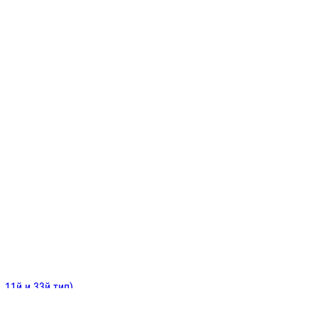
ИНИТЕЛЬНЫЕ
ОЙ
Е
 11й и 33й тип)