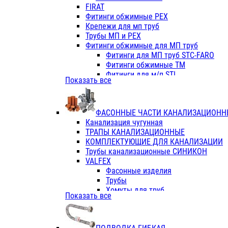
Фитинги ПП белые
FIRAT
Фитинги ПП белые
Фитинги обжимные PEX
Фитинги ППс металл.белые
Крепежи для мп труб
VALFEX
Трубы МП и PEX
Трубы PE-RT
Фитинги обжимные для МП труб
Трубы ПП водопровод белые
Фитинги для МП труб STC-FARO
Трубы ПП водопровод серые
Фитинги обжимные ТМ
Трубы армированные стекловолок
Фитинги для м/п STI
Показать все
Трубы армированные стекловолок
Фитинги для МП труб TITAN
Фитинги ПП серые
Фитинги для МП труб JIF
Краны
VALTEC
Фитинги с металл. серые
ФАСОННЫЕ ЧАСТИ КАНАЛИЗАЦИОНН
TK
Фитинги ПП (серые)
Канализация чугунная
VALFEX
Фитинги ПП белые
ТРАПЫ КАНАЛИЗАЦИОННЫЕ
Краны
КОМПЛЕКТУЮЩИЕ ДЛЯ КАНАЛИЗАЦИИ
Фитинги ПП (белые)
Трубы канализационные СИНИКОН
Фитинги ПП с металлом бел
VALFEX
ПК КОНТУР
Фасонные изделия
Краны полипропиленовые
Трубы
Трубы полипропиленивые
Хомуты для труб
Показать все
Труба PPR PN20
ПВХ (стройполимер)
Труба PPR-AL-PPR PN25(цент
Трубы
Труба PPR-GF-PPR PN25(арми
Фасонные изделия
Фитинги полипропиленовые