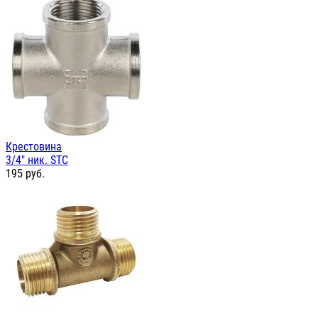
Крестовина
3/4" ник. STC
195
руб.