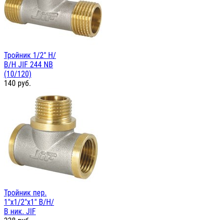
Тройник 1/2" Н/
В/Н JIF 244 NB
(10/120)
140
руб.
Тройник пер.
1"х1/2"х1" В/Н/
В ник. JIF