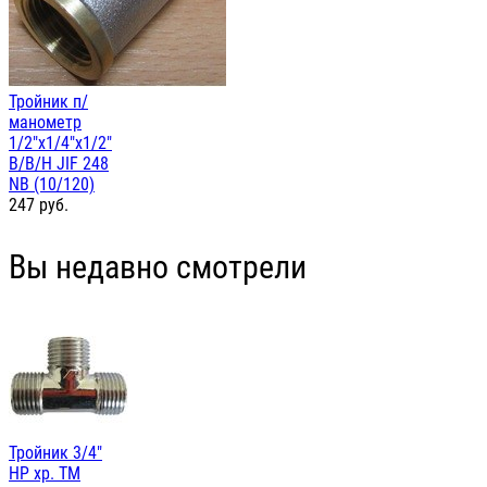
Тройник п/
манометр
1/2"х1/4"х1/2"
В/В/Н JIF 248
NB (10/120)
247
руб.
Вы недавно смотрели
Тройник 3/4"
НР хр. TM