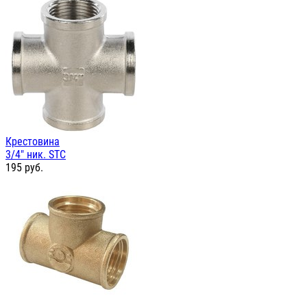
Крестовина
3/4" ник. STC
195
руб.