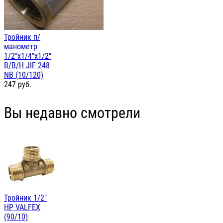
Тройник п/
манометр
1/2"х1/4"х1/2"
В/В/Н JIF 248
NB (10/120)
247
руб.
Вы недавно смотрели
Тройник 1/2"
НР VALFEX
(90/10)