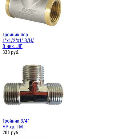
Тройник пер.
1"х1/2"х1" В/Н/
В ник. JIF
338
руб.
Тройник 3/4"
НР хр. TM
201
руб.