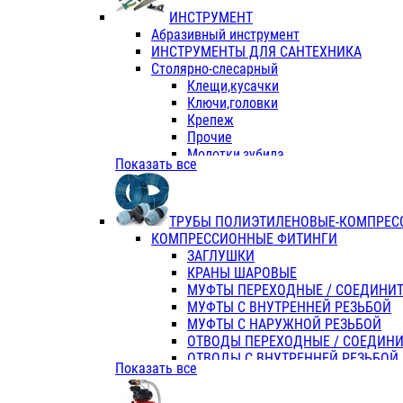
ИНСТРУМЕНТ
Абразивный инструмент
ИНСТРУМЕНТЫ ДЛЯ САНТЕХНИКА
Столярно-слесарный
Клещи,кусачки
Ключи,головки
Крепеж
Прочие
Молотки,зубила
Показать все
Пассатижи,тонкогубцы,утконосы
Напильники,надфили,рашпили
Ножовки по дереву
ТРУБЫ ПОЛИЭТИЛЕНОВЫЕ-КОМПРЕС
Отвертки
КОМПРЕССИОННЫЕ ФИТИНГИ
Хоз. инвентарь
ЗАГЛУШКИ
ЭЛ. ИНСТРУМЕНТ OASIS
КРАНЫ ШАРОВЫЕ
МУФТЫ ПЕРЕХОДНЫЕ / СОЕДИНИ
МУФТЫ С ВНУТРЕННЕЙ РЕЗЬБОЙ
МУФТЫ С НАРУЖНОЙ РЕЗЬБОЙ
ОТВОДЫ ПЕРЕХОДНЫЕ / СОЕДИН
ОТВОДЫ С ВНУТРЕННЕЙ РЕЗЬБОЙ
Показать все
ОТВОДЫ С НАРУЖНОЙ РЕЗЬБОЙ
СЕДЕЛКИ