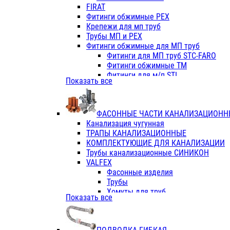
Фитинги ПП белые
FIRAT
Фитинги ПП белые
Фитинги обжимные PEX
Фитинги ППс металл.белые
Крепежи для мп труб
VALFEX
Трубы МП и PEX
Трубы PE-RT
Фитинги обжимные для МП труб
Трубы ПП водопровод белые
Фитинги для МП труб STC-FARO
Трубы ПП водопровод серые
Фитинги обжимные ТМ
Трубы армированные стекловолок
Фитинги для м/п STI
Показать все
Трубы армированные стекловолок
Фитинги для МП труб TITAN
Фитинги ПП серые
Фитинги для МП труб JIF
Краны
VALTEC
Фитинги с металл. серые
ФАСОННЫЕ ЧАСТИ КАНАЛИЗАЦИОНН
TK
Фитинги ПП (серые)
Канализация чугунная
VALFEX
Фитинги ПП белые
ТРАПЫ КАНАЛИЗАЦИОННЫЕ
Краны
КОМПЛЕКТУЮЩИЕ ДЛЯ КАНАЛИЗАЦИИ
Фитинги ПП (белые)
Трубы канализационные СИНИКОН
Фитинги ПП с металлом бел
VALFEX
ПК КОНТУР
Фасонные изделия
Краны полипропиленовые
Трубы
Трубы полипропиленивые
Хомуты для труб
Показать все
Труба PPR PN20
ПВХ (стройполимер)
Труба PPR-AL-PPR PN25(цент
Трубы
Труба PPR-GF-PPR PN25(арми
Фасонные изделия
Фитинги полипропиленовые