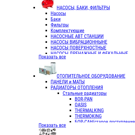
ФЛАНЦЫ / ВТУЛКИ
НАСОСЫ, БАКИ, ФИЛЬТРЫ
ТРОЙНИКИ ПЕРЕХОДНЫЕ / СОЕД
Насосы
ТРОЙНИКИ С ВНУТРЕННЕЙ РЕЗЬБ
Баки
ТРОЙНИКИ С НАРУЖНОЙ РЕЗЬБОЙ
Фильтры
КОЛЬЦА РЕЗИНОВЫЕ
Комплектующие
ТРУБЫ НАПОРНЫЕ
НАСОСНЫЕ АВТ СТАНЦИИ
ТРУБЫ ГОФРИРОВАННЫЕ ДВУХСЛ.
НАСОСЫ ВИБРАЦИОННЫНЕ
ТРУБЫ ПОЛИЭТИЛЕНОВЫЕ
НАСОСЫ ПОВЕРХНОСТНЫЕ
НАСОСЫ ДРЕНАЖНЫЕ И ФЕКАЛЬНЫЕ
Показать все
НАСОСЫ ПОВЫСИТ и ЦИРКУЛЯЦИОННЫ
НАСОСЫ СКВАЖИННЫЕ
ОТОПИТЕЛЬНОЕ ОБОРУДОВАНИЕ
ПАНЕЛИ и МАТЫ
РАДИАТОРЫ ОТОПЛЕНИЯ
Стальные радиаторы
BOR-PAN
OASIS
THERMALKING
THERMOKING
БОР-САН(старое поступление,
Показать все
БОРСАН
AZARIO