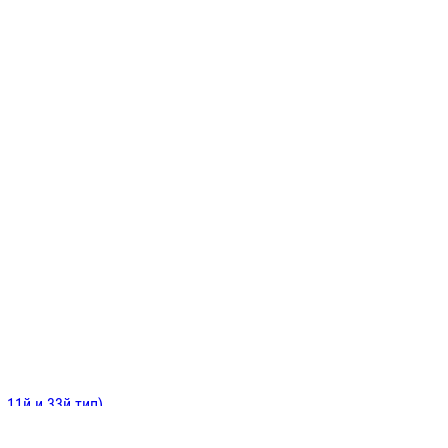
ИНИТЕЛЬНЫЕ
ОЙ
Е
 11й и 33й тип)