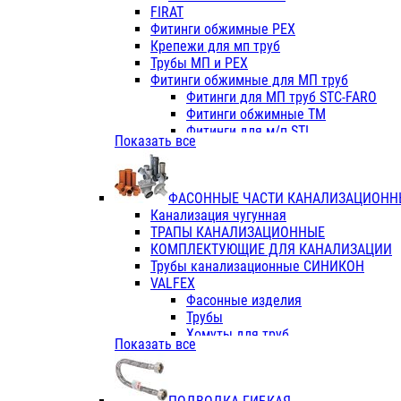
Фитинги ПП белые
FIRAT
Фитинги ПП белые
Фитинги обжимные PEX
Фитинги ППс металл.белые
Крепежи для мп труб
VALFEX
Трубы МП и PEX
Трубы PE-RT
Фитинги обжимные для МП труб
Трубы ПП водопровод белые
Фитинги для МП труб STC-FARO
Трубы ПП водопровод серые
Фитинги обжимные ТМ
Трубы армированные стекловолок
Фитинги для м/п STI
Показать все
Трубы армированные стекловолок
Фитинги для МП труб TITAN
Фитинги ПП серые
Фитинги для МП труб JIF
Краны
VALTEC
Фитинги с металл. серые
ФАСОННЫЕ ЧАСТИ КАНАЛИЗАЦИОНН
TK
Фитинги ПП (серые)
Канализация чугунная
VALFEX
Фитинги ПП белые
ТРАПЫ КАНАЛИЗАЦИОННЫЕ
Краны
КОМПЛЕКТУЮЩИЕ ДЛЯ КАНАЛИЗАЦИИ
Фитинги ПП (белые)
Трубы канализационные СИНИКОН
Фитинги ПП с металлом бел
VALFEX
ПК КОНТУР
Фасонные изделия
Краны полипропиленовые
Трубы
Трубы полипропиленивые
Хомуты для труб
Показать все
Труба PPR PN20
ПВХ (стройполимер)
Труба PPR-AL-PPR PN25(цент
Трубы
Труба PPR-GF-PPR PN25(арми
Фасонные изделия
Фитинги полипропиленовые