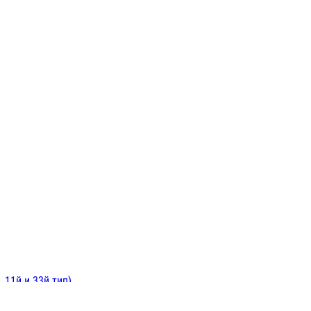
ИНИТЕЛЬНЫЕ
ОЙ
Е
 11й и 33й тип)