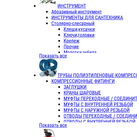
ИНСТРУМЕНТ
Абразивный инструмент
ИНСТРУМЕНТЫ ДЛЯ САНТЕХНИКА
Столярно-слесарный
Клещи,кусачки
Ключи,головки
Крепеж
Прочие
Молотки,зубила
Показать все
Пассатижи,тонкогубцы,утконосы
Напильники,надфили,рашпили
Ножовки по дереву
ТРУБЫ ПОЛИЭТИЛЕНОВЫЕ-КОМПРЕС
Отвертки
КОМПРЕССИОННЫЕ ФИТИНГИ
Хоз. инвентарь
ЗАГЛУШКИ
ЭЛ. ИНСТРУМЕНТ OASIS
КРАНЫ ШАРОВЫЕ
МУФТЫ ПЕРЕХОДНЫЕ / СОЕДИНИ
МУФТЫ С ВНУТРЕННЕЙ РЕЗЬБОЙ
МУФТЫ С НАРУЖНОЙ РЕЗЬБОЙ
ОТВОДЫ ПЕРЕХОДНЫЕ / СОЕДИН
ОТВОДЫ С ВНУТРЕННЕЙ РЕЗЬБОЙ
Показать все
ОТВОДЫ С НАРУЖНОЙ РЕЗЬБОЙ
СЕДЕЛКИ