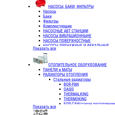
ФЛАНЦЫ / ВТУЛКИ
НАСОСЫ, БАКИ, ФИЛЬТРЫ
ТРОЙНИКИ ПЕРЕХОДНЫЕ / СОЕД
Насосы
ТРОЙНИКИ С ВНУТРЕННЕЙ РЕЗЬБ
Баки
ТРОЙНИКИ С НАРУЖНОЙ РЕЗЬБОЙ
Фильтры
КОЛЬЦА РЕЗИНОВЫЕ
Комплектующие
ТРУБЫ НАПОРНЫЕ
НАСОСНЫЕ АВТ СТАНЦИИ
ТРУБЫ ГОФРИРОВАННЫЕ ДВУХСЛ.
НАСОСЫ ВИБРАЦИОННЫНЕ
ТРУБЫ ПОЛИЭТИЛЕНОВЫЕ
НАСОСЫ ПОВЕРХНОСТНЫЕ
НАСОСЫ ДРЕНАЖНЫЕ И ФЕКАЛЬНЫЕ
Показать все
НАСОСЫ ПОВЫСИТ и ЦИРКУЛЯЦИОННЫ
НАСОСЫ СКВАЖИННЫЕ
ОТОПИТЕЛЬНОЕ ОБОРУДОВАНИЕ
ПАНЕЛИ и МАТЫ
РАДИАТОРЫ ОТОПЛЕНИЯ
Стальные радиаторы
BOR-PAN
OASIS
THERMALKING
THERMOKING
БОР-САН(старое поступление,
Показать все
БОРСАН
AZARIO