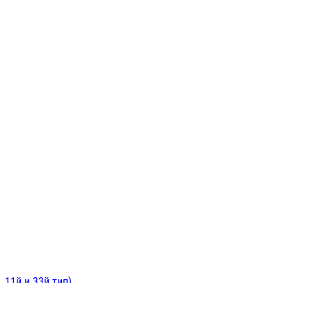
ИНИТЕЛЬНЫЕ
ОЙ
Е
 11й и 33й тип)