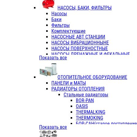
ФЛАНЦЫ / ВТУЛКИ
НАСОСЫ, БАКИ, ФИЛЬТРЫ
ТРОЙНИКИ ПЕРЕХОДНЫЕ / СОЕД
Насосы
ТРОЙНИКИ С ВНУТРЕННЕЙ РЕЗЬБ
Баки
ТРОЙНИКИ С НАРУЖНОЙ РЕЗЬБОЙ
Фильтры
КОЛЬЦА РЕЗИНОВЫЕ
Комплектующие
ТРУБЫ НАПОРНЫЕ
НАСОСНЫЕ АВТ СТАНЦИИ
ТРУБЫ ГОФРИРОВАННЫЕ ДВУХСЛ.
НАСОСЫ ВИБРАЦИОННЫНЕ
ТРУБЫ ПОЛИЭТИЛЕНОВЫЕ
НАСОСЫ ПОВЕРХНОСТНЫЕ
НАСОСЫ ДРЕНАЖНЫЕ И ФЕКАЛЬНЫЕ
Показать все
НАСОСЫ ПОВЫСИТ и ЦИРКУЛЯЦИОННЫ
НАСОСЫ СКВАЖИННЫЕ
ОТОПИТЕЛЬНОЕ ОБОРУДОВАНИЕ
ПАНЕЛИ и МАТЫ
РАДИАТОРЫ ОТОПЛЕНИЯ
Стальные радиаторы
BOR-PAN
OASIS
THERMALKING
THERMOKING
БОР-САН(старое поступление,
Показать все
БОРСАН
AZARIO