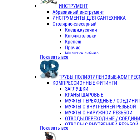
ИНСТРУМЕНТ
Абразивный инструмент
ИНСТРУМЕНТЫ ДЛЯ САНТЕХНИКА
Столярно-слесарный
Клещи,кусачки
Ключи,головки
Крепеж
Прочие
Молотки,зубила
Показать все
Пассатижи,тонкогубцы,утконосы
Напильники,надфили,рашпили
Ножовки по дереву
ТРУБЫ ПОЛИЭТИЛЕНОВЫЕ-КОМПРЕС
Отвертки
КОМПРЕССИОННЫЕ ФИТИНГИ
Хоз. инвентарь
ЗАГЛУШКИ
ЭЛ. ИНСТРУМЕНТ OASIS
КРАНЫ ШАРОВЫЕ
МУФТЫ ПЕРЕХОДНЫЕ / СОЕДИНИ
МУФТЫ С ВНУТРЕННЕЙ РЕЗЬБОЙ
МУФТЫ С НАРУЖНОЙ РЕЗЬБОЙ
ОТВОДЫ ПЕРЕХОДНЫЕ / СОЕДИН
ОТВОДЫ С ВНУТРЕННЕЙ РЕЗЬБОЙ
Показать все
ОТВОДЫ С НАРУЖНОЙ РЕЗЬБОЙ
СЕДЕЛКИ