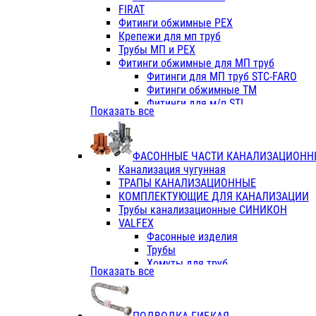
Фитинги ПП белые
FIRAT
Фитинги ПП белые
Фитинги обжимные PEX
Фитинги ППс металл.белые
Крепежи для мп труб
VALFEX
Трубы МП и PEX
Трубы PE-RT
Фитинги обжимные для МП труб
Трубы ПП водопровод белые
Фитинги для МП труб STC-FARO
Трубы ПП водопровод серые
Фитинги обжимные ТМ
Трубы армированные стекловолок
Фитинги для м/п STI
Показать все
Трубы армированные стекловолок
Фитинги для МП труб TITAN
Фитинги ПП серые
Фитинги для МП труб JIF
Краны
VALTEC
Фитинги с металл. серые
ФАСОННЫЕ ЧАСТИ КАНАЛИЗАЦИОНН
TK
Фитинги ПП (серые)
Канализация чугунная
VALFEX
Фитинги ПП белые
ТРАПЫ КАНАЛИЗАЦИОННЫЕ
Краны
КОМПЛЕКТУЮЩИЕ ДЛЯ КАНАЛИЗАЦИИ
Фитинги ПП (белые)
Трубы канализационные СИНИКОН
Фитинги ПП с металлом бел
VALFEX
ПК КОНТУР
Фасонные изделия
Краны полипропиленовые
Трубы
Трубы полипропиленивые
Хомуты для труб
Показать все
Труба PPR PN20
ПВХ (стройполимер)
Труба PPR-AL-PPR PN25(цент
Трубы
Труба PPR-GF-PPR PN25(арми
Фасонные изделия
Фитинги полипропиленовые