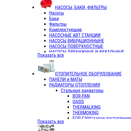
ФЛАНЦЫ / ВТУЛКИ
НАСОСЫ, БАКИ, ФИЛЬТРЫ
ТРОЙНИКИ ПЕРЕХОДНЫЕ / СОЕД
Насосы
ТРОЙНИКИ С ВНУТРЕННЕЙ РЕЗЬБ
Баки
ТРОЙНИКИ С НАРУЖНОЙ РЕЗЬБОЙ
Фильтры
КОЛЬЦА РЕЗИНОВЫЕ
Комплектующие
ТРУБЫ НАПОРНЫЕ
НАСОСНЫЕ АВТ СТАНЦИИ
ТРУБЫ ГОФРИРОВАННЫЕ ДВУХСЛ.
НАСОСЫ ВИБРАЦИОННЫНЕ
ТРУБЫ ПОЛИЭТИЛЕНОВЫЕ
НАСОСЫ ПОВЕРХНОСТНЫЕ
НАСОСЫ ДРЕНАЖНЫЕ И ФЕКАЛЬНЫЕ
Показать все
НАСОСЫ ПОВЫСИТ и ЦИРКУЛЯЦИОННЫ
НАСОСЫ СКВАЖИННЫЕ
ОТОПИТЕЛЬНОЕ ОБОРУДОВАНИЕ
ПАНЕЛИ и МАТЫ
РАДИАТОРЫ ОТОПЛЕНИЯ
Стальные радиаторы
BOR-PAN
OASIS
THERMALKING
THERMOKING
БОР-САН(старое поступление,
Показать все
БОРСАН
AZARIO