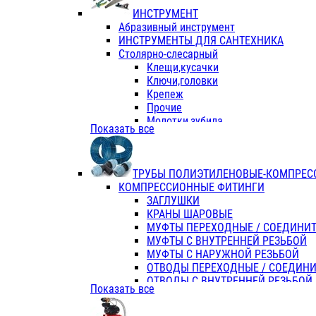
ИНСТРУМЕНТ
Абразивный инструмент
ИНСТРУМЕНТЫ ДЛЯ САНТЕХНИКА
Столярно-слесарный
Клещи,кусачки
Ключи,головки
Крепеж
Прочие
Молотки,зубила
Показать все
Пассатижи,тонкогубцы,утконосы
Напильники,надфили,рашпили
Ножовки по дереву
ТРУБЫ ПОЛИЭТИЛЕНОВЫЕ-КОМПРЕС
Отвертки
КОМПРЕССИОННЫЕ ФИТИНГИ
Хоз. инвентарь
ЗАГЛУШКИ
ЭЛ. ИНСТРУМЕНТ OASIS
КРАНЫ ШАРОВЫЕ
МУФТЫ ПЕРЕХОДНЫЕ / СОЕДИНИ
МУФТЫ С ВНУТРЕННЕЙ РЕЗЬБОЙ
МУФТЫ С НАРУЖНОЙ РЕЗЬБОЙ
ОТВОДЫ ПЕРЕХОДНЫЕ / СОЕДИН
ОТВОДЫ С ВНУТРЕННЕЙ РЕЗЬБОЙ
Показать все
ОТВОДЫ С НАРУЖНОЙ РЕЗЬБОЙ
СЕДЕЛКИ