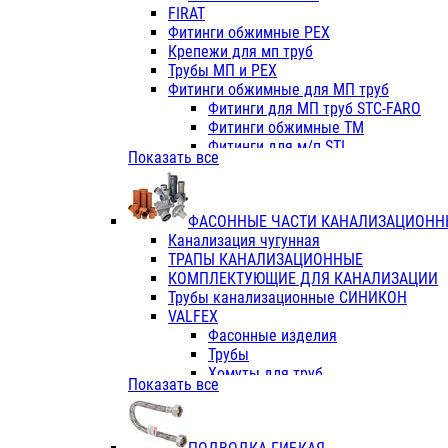
Фитинги ПП белые
FIRAT
Фитинги ПП белые
Фитинги обжимные PEX
Фитинги ППс металл.белые
Крепежи для мп труб
VALFEX
Трубы МП и PEX
Трубы PE-RT
Фитинги обжимные для МП труб
Трубы ПП водопровод белые
Фитинги для МП труб STC-FARO
Трубы ПП водопровод серые
Фитинги обжимные ТМ
Трубы армированные стекловолок
Фитинги для м/п STI
Показать все
Трубы армированные стекловолок
Фитинги для МП труб TITAN
Фитинги ПП серые
Фитинги для МП труб JIF
Краны
VALTEC
Фитинги с металл. серые
ФАСОННЫЕ ЧАСТИ КАНАЛИЗАЦИОНН
TK
Фитинги ПП (серые)
Канализация чугунная
VALFEX
Фитинги ПП белые
ТРАПЫ КАНАЛИЗАЦИОННЫЕ
Краны
КОМПЛЕКТУЮЩИЕ ДЛЯ КАНАЛИЗАЦИИ
Фитинги ПП (белые)
Трубы канализационные СИНИКОН
Фитинги ПП с металлом бел
VALFEX
ПК КОНТУР
Фасонные изделия
Краны полипропиленовые
Трубы
Трубы полипропиленивые
Хомуты для труб
Показать все
Труба PPR PN20
ПВХ (стройполимер)
Труба PPR-AL-PPR PN25(цент
Трубы
Труба PPR-GF-PPR PN25(арми
Фасонные изделия
Фитинги полипропиленовые