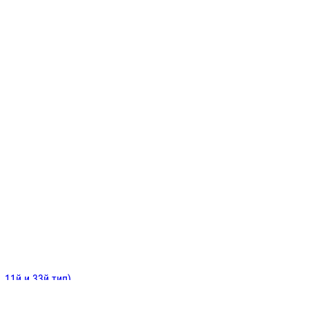
ИНИТЕЛЬНЫЕ
ОЙ
Е
 11й и 33й тип)