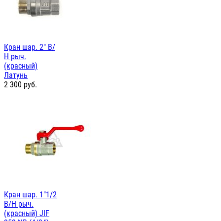
Кран шар. 2" В/
Н рыч.
(красный)
Латунь
2 300
руб.
Кран шар. 1"1/2
В/Н рыч.
(красный) JIF