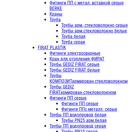
Фитинги ПП с метал. вставкой серые
BERKE
Краны
Труба
Трубы арм. стекловолокно серые
Трубы арм.стекловолокно белые
Труба белая
Труба серая
FIRAT PLASTIK
Фитинги электросварные
Кран для отопления ФИРАТ
Трубы GEDIZ FIRAT серые
Трубы GEDIZ FIRAT белые
Трубы
КОМПОЗИТармирован.стекловолокном
Трубы GEDIZ
FIRATармирован.стекловолокном
Фитинги ПП серые
Фитинги ПП серые
Фитинги ППс металл. серые
Трубы ПП водопровод белая
Трубы PN25 арм.белая
Трубы ПП водопровод серая
Трубы PN10 серая