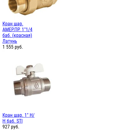
Кран шар.
АМЕР.ПР. 1"1/4
баб. (красная)
Латунь
1 555
руб.
Кран шар. 1" Н/
Н баб. STI
927
руб.