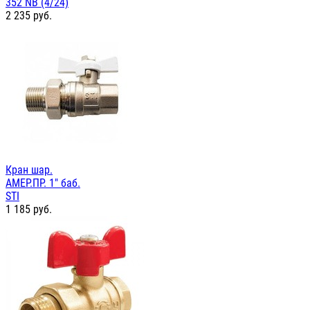
352 NB (4/24)
2 235
руб.
Кран шар.
АМЕР.ПР. 1" баб.
STI
1 185
руб.