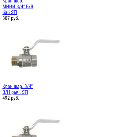
Кран шар.
МИНИ 3/4" В/В
баб STI
307
руб.
Кран шар. 3/4"
В/Н рыч. STI
492
руб.