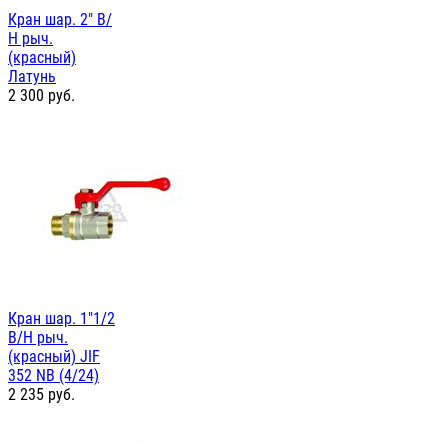
Кран шар. 2" В/
Н рыч.
(красный)
Латунь
2 300
руб.
Кран шар. 1"1/2
В/Н рыч.
(красный) JIF
352 NB (4/24)
2 235
руб.