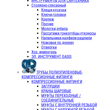
ИНСТРУМЕНТЫ ДЛЯ САНТЕХНИКА
Столярно-слесарный
Клещи,кусачки
Ключи,головки
Крепеж
Прочие
Молотки,зубила
Пассатижи,тонкогубцы,утконосы
Напильники,надфили,рашпили
Ножовки по дереву
Отвертки
Хоз. инвентарь
ЭЛ. ИНСТРУМЕНТ OASIS
ТРУБЫ ПОЛИЭТИЛЕНОВЫЕ-
КОМПРЕССИОННЫЕ ФИТИНГИ
КОМПРЕССИОННЫЕ ФИТИНГИ
ЗАГЛУШКИ
КРАНЫ ШАРОВЫЕ
МУФТЫ ПЕРЕХОДНЫЕ /
СОЕДИНИТЕЛЬНЫЕ
МУФТЫ С ВНУТРЕННЕЙ РЕЗЬБОЙ
МУФТЫ С НАРУЖНОЙ РЕЗЬБОЙ