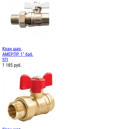
Кран шар.
АМЕР.ПР. 1" баб.
STI
1 185
руб.