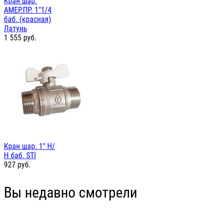
Кран шар.
АМЕР.ПР. 1"1/4
баб. (красная)
Латунь
1 555
руб.
Кран шар. 1" Н/
Н баб. STI
927
руб.
Вы недавно смотрели