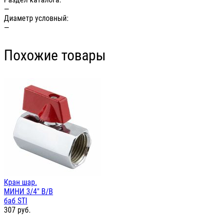
—
Диаметр условный:
—
Похожие товары
Кран шар.
МИНИ 3/4" В/В
баб STI
307
руб.