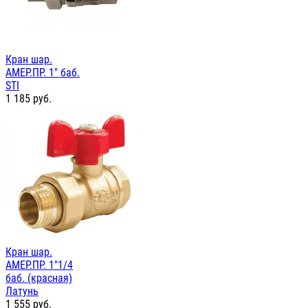
Кран шар.
АМЕР.ПР. 1" баб.
STI
1 185
руб.
Кран шар.
АМЕР.ПР. 1"1/4
баб. (красная)
Латунь
1 555
руб.