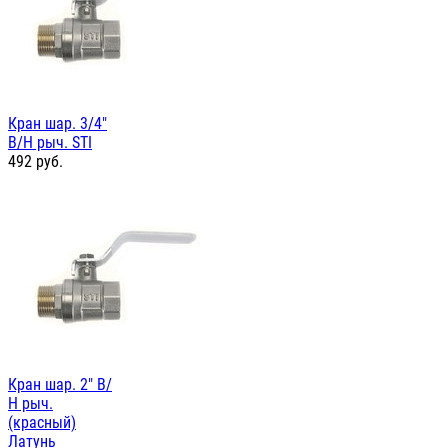
Кран шар. 3/4"
В/Н рыч. STI
492
руб.
Кран шар. 2" В/
Н рыч.
(красный)
Латунь