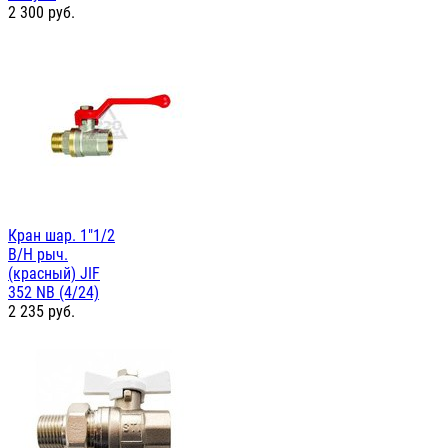
2 300
руб.
Кран шар. 1"1/2
В/Н рыч.
(красный) JIF
352 NB (4/24)
2 235
руб.