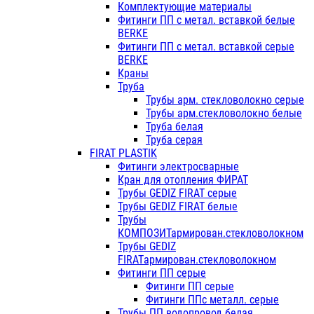
Комплектующие материалы
Фитинги ПП с метал. вставкой белые
BERKE
Фитинги ПП с метал. вставкой серые
BERKE
Краны
Труба
Трубы арм. стекловолокно серые
Трубы арм.стекловолокно белые
Труба белая
Труба серая
FIRAT PLASTIK
Фитинги электросварные
Кран для отопления ФИРАТ
Трубы GEDIZ FIRAT серые
Трубы GEDIZ FIRAT белые
Трубы
КОМПОЗИТармирован.стекловолокном
Трубы GEDIZ
FIRATармирован.стекловолокном
Фитинги ПП серые
Фитинги ПП серые
Фитинги ППс металл. серые
Трубы ПП водопровод белая