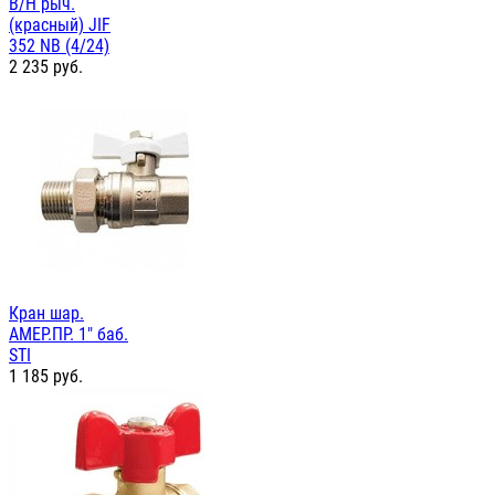
В/Н рыч.
(красный) JIF
352 NB (4/24)
2 235
руб.
Кран шар.
АМЕР.ПР. 1" баб.
STI
1 185
руб.