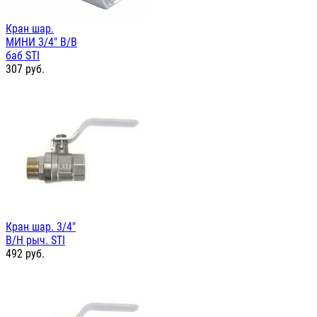
Кран шар.
МИНИ 3/4" В/В
баб STI
307
руб.
Кран шар. 3/4"
В/Н рыч. STI
492
руб.