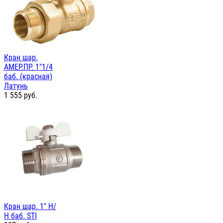
Кран шар.
АМЕР.ПР. 1"1/4
баб. (красная)
Латунь
1 555
руб.
Кран шар. 1" Н/
Н баб. STI