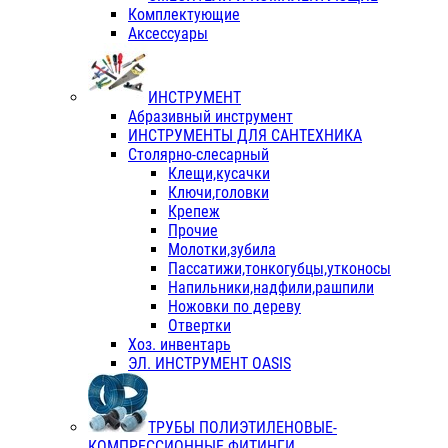
Комплектующие
Аксессуары
ИНСТРУМЕНТ
Абразивный инструмент
ИНСТРУМЕНТЫ ДЛЯ САНТЕХНИКА
Столярно-слесарный
Клещи,кусачки
Ключи,головки
Крепеж
Прочие
Молотки,зубила
Пассатижи,тонкогубцы,утконосы
Напильники,надфили,рашпили
Ножовки по дереву
Отвертки
Хоз. инвентарь
ЭЛ. ИНСТРУМЕНТ OASIS
ТРУБЫ ПОЛИЭТИЛЕНОВЫЕ-
КОМПРЕССИОННЫЕ ФИТИНГИ