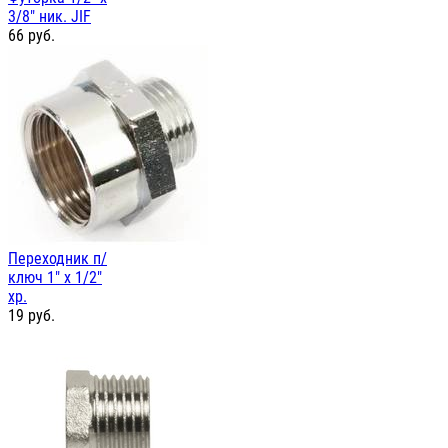
3/8" ник. JIF
66
руб.
Переходник п/
ключ 1" х 1/2"
хр.
19
руб.