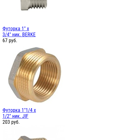
Футорка 1" х
3/4" ник. BERKE
67
руб.
Футорка 1"1/4 х
1/2" ник. JIF
203
руб.