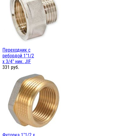
Переходник с
ребордой 1"1/2
х 3/4" ник. JIF
331
руб.
Футорка 1"1/2 х