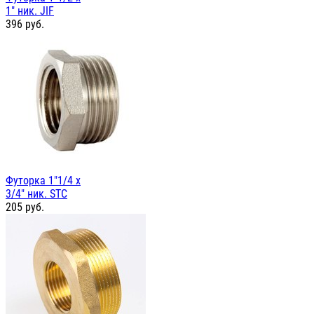
1" ник. JIF
396
руб.
Футорка 1"1/4 х
3/4" ник. STC
205
руб.