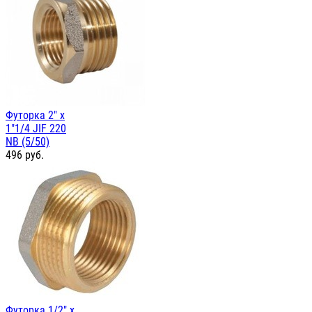
Футорка 2" х
1"1/4 JIF 220
NB (5/50)
496
руб.
Футорка 1/2" х