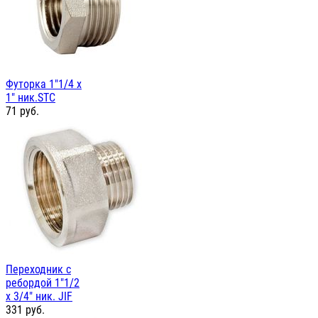
Футорка 1"1/4 х
1" ник.STC
71
руб.
Переходник с
ребордой 1"1/2
х 3/4" ник. JIF
331
руб.