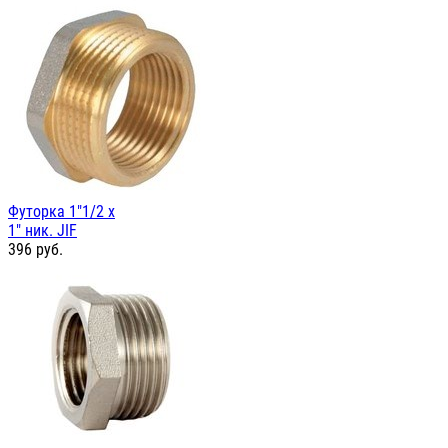
Футорка 1"1/2 х
1" ник. JIF
396
руб.