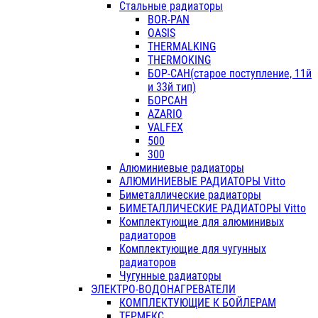
Стальные радиаторы
BOR-PAN
OASIS
THERMALKING
THERMOKING
БОР-САН(старое поступление, 11й
и 33й тип)
БОРСАН
AZARIO
VALFEX
500
300
Алюминиевые радиаторы
АЛЮМИНИЕВЫЕ РАДИАТОРЫ Vitto
Биметаллические радиаторы
БИМЕТАЛЛИЧЕСКИЕ РАДИАТОРЫ Vitto
Комплектующие для алюминивых
радиаторов
Комплектующие для чугунных
радиаторов
Чугунные радиаторы
ЭЛЕКТРО-ВОДОНАГРЕВАТЕЛИ
КОМПЛЕКТУЮЩИЕ К БОЙЛЕРАМ
ТЕРМЕКС