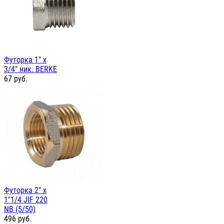
Футорка 1" х
3/4" ник. BERKE
67
руб.
Футорка 2" х
1"1/4 JIF 220
NB (5/50)
496
руб.