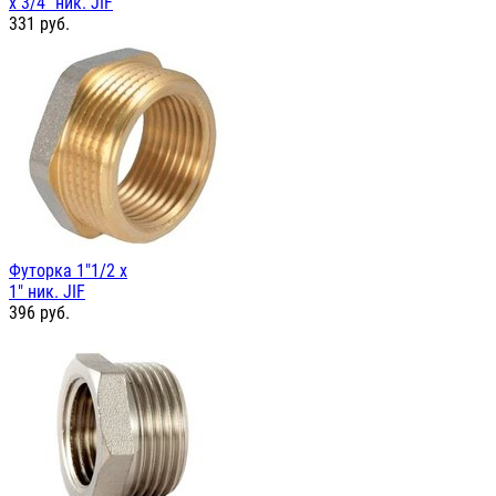
х 3/4" ник. JIF
331
руб.
Футорка 1"1/2 х
1" ник. JIF
396
руб.