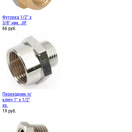
Футорка 1/2" х
3/8" ник. JIF
66
руб.
Переходник п/
ключ 1" х 1/2"
хр.
19
руб.