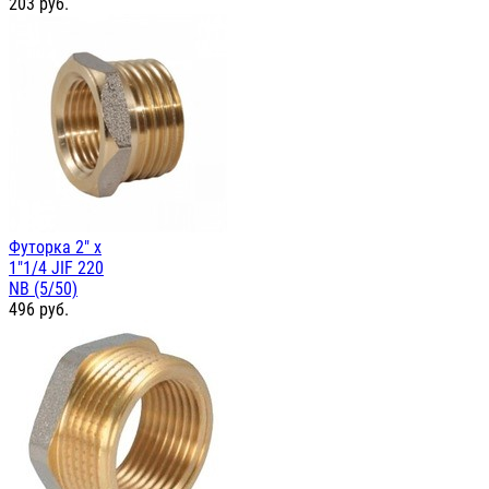
203
руб.
Футорка 2" х
1"1/4 JIF 220
NB (5/50)
496
руб.