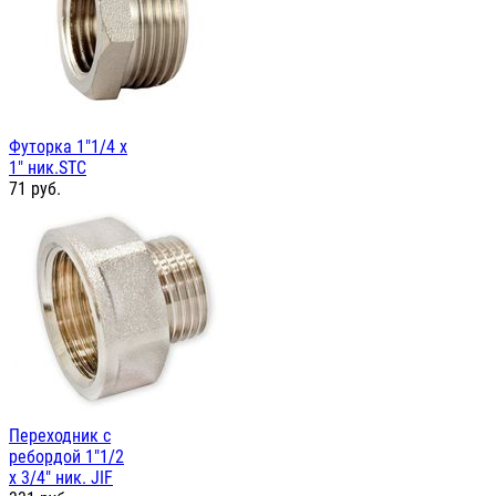
Футорка 1"1/4 х
1" ник.STC
71
руб.
Переходник с
ребордой 1"1/2
х 3/4" ник. JIF