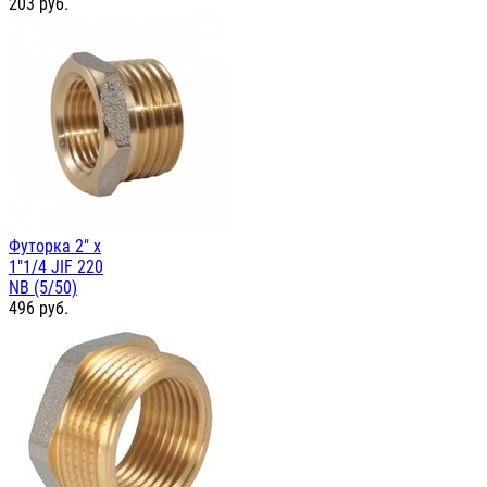
203
руб.
Футорка 2" х
1"1/4 JIF 220
NB (5/50)
496
руб.