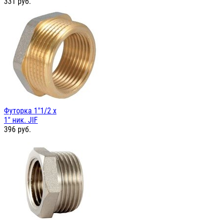
331
руб.
Футорка 1"1/2 х
1" ник. JIF
396
руб.