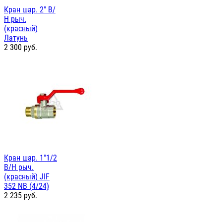
Кран шар. 2" В/
Н рыч.
(красный)
Латунь
2 300
руб.
Кран шар. 1"1/2
В/Н рыч.
(красный) JIF
352 NB (4/24)
2 235
руб.