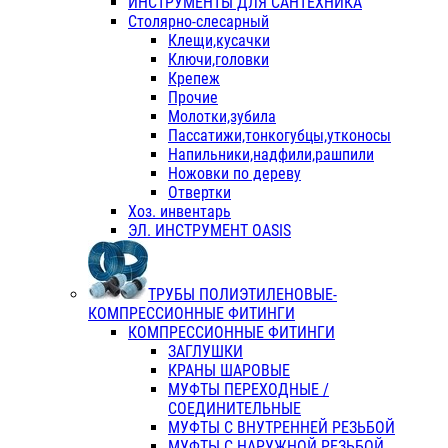
ИНСТРУМЕНТЫ ДЛЯ САНТЕХНИКА
Столярно-слесарный
Клещи,кусачки
Ключи,головки
Крепеж
Прочие
Молотки,зубила
Пассатижи,тонкогубцы,утконосы
Напильники,надфили,рашпили
Ножовки по дереву
Отвертки
Хоз. инвентарь
ЭЛ. ИНСТРУМЕНТ OASIS
ТРУБЫ ПОЛИЭТИЛЕНОВЫЕ-
КОМПРЕССИОННЫЕ ФИТИНГИ
КОМПРЕССИОННЫЕ ФИТИНГИ
ЗАГЛУШКИ
КРАНЫ ШАРОВЫЕ
МУФТЫ ПЕРЕХОДНЫЕ /
СОЕДИНИТЕЛЬНЫЕ
МУФТЫ С ВНУТРЕННЕЙ РЕЗЬБОЙ
МУФТЫ С НАРУЖНОЙ РЕЗЬБОЙ