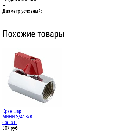
—
Диаметр условный:
—
Похожие товары
Кран шар.
МИНИ 3/4" В/В
баб STI
307
руб.