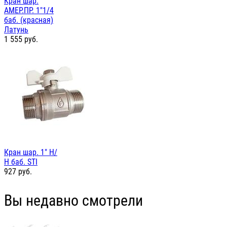
Кран шар.
АМЕР.ПР. 1"1/4
баб. (красная)
Латунь
1 555
руб.
Кран шар. 1" Н/
Н баб. STI
927
руб.
Вы недавно смотрели