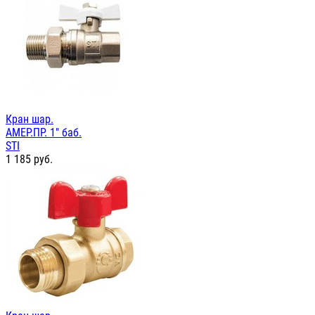
Кран шар.
АМЕР.ПР. 1" баб.
STI
1 185
руб.