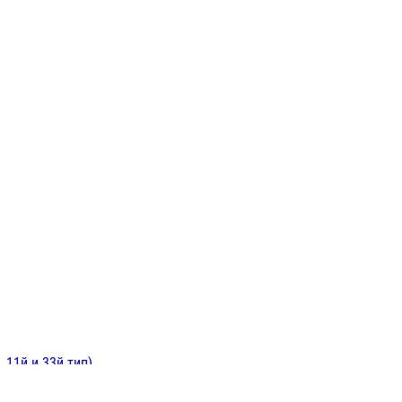
ИНИТЕЛЬНЫЕ
ОЙ
Е
 11й и 33й тип)