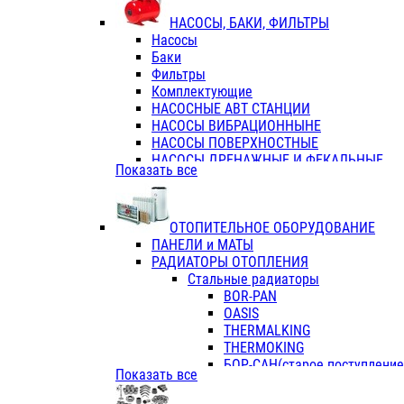
ФЛАНЦЫ / ВТУЛКИ
НАСОСЫ, БАКИ, ФИЛЬТРЫ
ТРОЙНИКИ ПЕРЕХОДНЫЕ / СОЕД
Насосы
ТРОЙНИКИ С ВНУТРЕННЕЙ РЕЗЬБ
Баки
ТРОЙНИКИ С НАРУЖНОЙ РЕЗЬБОЙ
Фильтры
КОЛЬЦА РЕЗИНОВЫЕ
Комплектующие
ТРУБЫ НАПОРНЫЕ
НАСОСНЫЕ АВТ СТАНЦИИ
ТРУБЫ ГОФРИРОВАННЫЕ ДВУХСЛ.
НАСОСЫ ВИБРАЦИОННЫНЕ
ТРУБЫ ПОЛИЭТИЛЕНОВЫЕ
НАСОСЫ ПОВЕРХНОСТНЫЕ
НАСОСЫ ДРЕНАЖНЫЕ И ФЕКАЛЬНЫЕ
Показать все
НАСОСЫ ПОВЫСИТ и ЦИРКУЛЯЦИОННЫ
НАСОСЫ СКВАЖИННЫЕ
ОТОПИТЕЛЬНОЕ ОБОРУДОВАНИЕ
ПАНЕЛИ и МАТЫ
РАДИАТОРЫ ОТОПЛЕНИЯ
Стальные радиаторы
BOR-PAN
OASIS
THERMALKING
THERMOKING
БОР-САН(старое поступление,
Показать все
БОРСАН
AZARIO