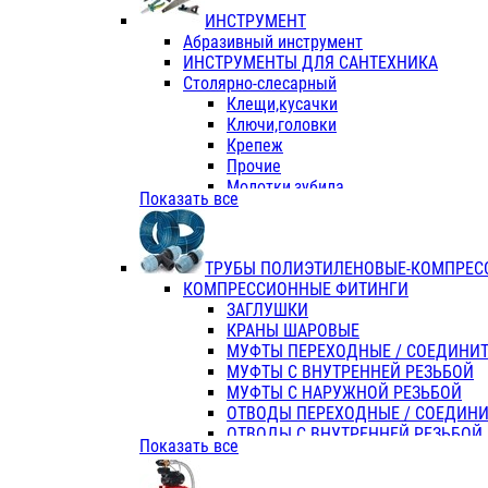
ИНСТРУМЕНТ
Абразивный инструмент
ИНСТРУМЕНТЫ ДЛЯ САНТЕХНИКА
Столярно-слесарный
Клещи,кусачки
Ключи,головки
Крепеж
Прочие
Молотки,зубила
Показать все
Пассатижи,тонкогубцы,утконосы
Напильники,надфили,рашпили
Ножовки по дереву
ТРУБЫ ПОЛИЭТИЛЕНОВЫЕ-КОМПРЕС
Отвертки
КОМПРЕССИОННЫЕ ФИТИНГИ
Хоз. инвентарь
ЗАГЛУШКИ
ЭЛ. ИНСТРУМЕНТ OASIS
КРАНЫ ШАРОВЫЕ
МУФТЫ ПЕРЕХОДНЫЕ / СОЕДИНИ
МУФТЫ С ВНУТРЕННЕЙ РЕЗЬБОЙ
МУФТЫ С НАРУЖНОЙ РЕЗЬБОЙ
ОТВОДЫ ПЕРЕХОДНЫЕ / СОЕДИН
ОТВОДЫ С ВНУТРЕННЕЙ РЕЗЬБОЙ
Показать все
ОТВОДЫ С НАРУЖНОЙ РЕЗЬБОЙ
СЕДЕЛКИ