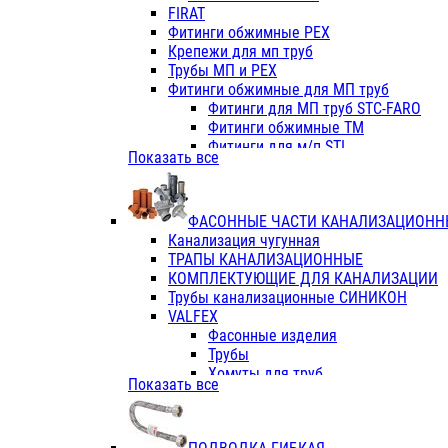
Фитинги ПП белые
FIRAT
Фитинги ПП белые
Фитинги обжимные PEX
Фитинги ППс металл.белые
Крепежи для мп труб
VALFEX
Трубы МП и PEX
Трубы PE-RT
Фитинги обжимные для МП труб
Трубы ПП водопровод белые
Фитинги для МП труб STC-FARO
Трубы ПП водопровод серые
Фитинги обжимные ТМ
Трубы армированные стекловолок
Фитинги для м/п STI
Показать все
Трубы армированные стекловолок
Фитинги для МП труб TITAN
Фитинги ПП серые
Фитинги для МП труб JIF
Краны
VALTEC
Фитинги с металл. серые
ФАСОННЫЕ ЧАСТИ КАНАЛИЗАЦИОНН
TK
Фитинги ПП (серые)
Канализация чугунная
VALFEX
Фитинги ПП белые
ТРАПЫ КАНАЛИЗАЦИОННЫЕ
Краны
КОМПЛЕКТУЮЩИЕ ДЛЯ КАНАЛИЗАЦИИ
Фитинги ПП (белые)
Трубы канализационные СИНИКОН
Фитинги ПП с металлом бел
VALFEX
ПК КОНТУР
Фасонные изделия
Краны полипропиленовые
Трубы
Трубы полипропиленивые
Хомуты для труб
Показать все
Труба PPR PN20
ПВХ (стройполимер)
Труба PPR-AL-PPR PN25(цент
Трубы
Труба PPR-GF-PPR PN25(арми
Фасонные изделия
Фитинги полипропиленовые