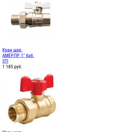
Кран шар.
АМЕР.ПР. 1" баб.
STI
1 185
руб.