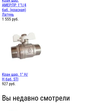
Кран шар.
АМЕР.ПР. 1"1/4
баб. (красная)
Латунь
1 555
руб.
Кран шар. 1" Н/
Н баб. STI
927
руб.
Вы недавно смотрели