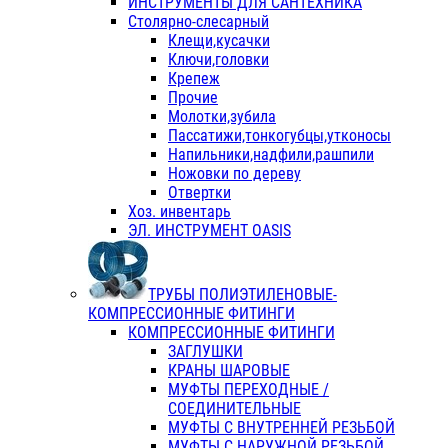
ИНСТРУМЕНТЫ ДЛЯ САНТЕХНИКА
Столярно-слесарный
Клещи,кусачки
Ключи,головки
Крепеж
Прочие
Молотки,зубила
Пассатижи,тонкогубцы,утконосы
Напильники,надфили,рашпили
Ножовки по дереву
Отвертки
Хоз. инвентарь
ЭЛ. ИНСТРУМЕНТ OASIS
ТРУБЫ ПОЛИЭТИЛЕНОВЫЕ-
КОМПРЕССИОННЫЕ ФИТИНГИ
КОМПРЕССИОННЫЕ ФИТИНГИ
ЗАГЛУШКИ
КРАНЫ ШАРОВЫЕ
МУФТЫ ПЕРЕХОДНЫЕ /
СОЕДИНИТЕЛЬНЫЕ
МУФТЫ С ВНУТРЕННЕЙ РЕЗЬБОЙ
МУФТЫ С НАРУЖНОЙ РЕЗЬБОЙ