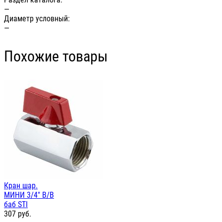
—
Диаметр условный:
—
Похожие товары
Кран шар.
МИНИ 3/4" В/В
баб STI
307
руб.