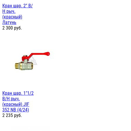
Кран шар. 2" В/
Н рыч.
(красный)
Латунь
2 300
руб.
Кран шар. 1"1/2
В/Н рыч.
(красный) JIF
352 NB (4/24)
2 235
руб.