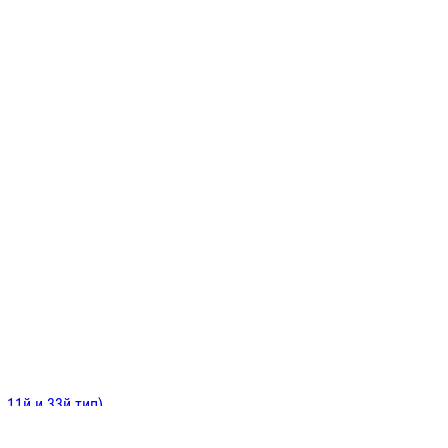
ИНИТЕЛЬНЫЕ
ОЙ
Е
 11й и 33й тип)