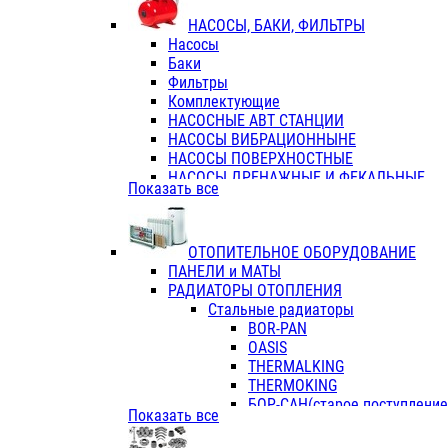
ФЛАНЦЫ / ВТУЛКИ
НАСОСЫ, БАКИ, ФИЛЬТРЫ
ТРОЙНИКИ ПЕРЕХОДНЫЕ / СОЕД
Насосы
ТРОЙНИКИ С ВНУТРЕННЕЙ РЕЗЬБ
Баки
ТРОЙНИКИ С НАРУЖНОЙ РЕЗЬБОЙ
Фильтры
КОЛЬЦА РЕЗИНОВЫЕ
Комплектующие
ТРУБЫ НАПОРНЫЕ
НАСОСНЫЕ АВТ СТАНЦИИ
ТРУБЫ ГОФРИРОВАННЫЕ ДВУХСЛ.
НАСОСЫ ВИБРАЦИОННЫНЕ
ТРУБЫ ПОЛИЭТИЛЕНОВЫЕ
НАСОСЫ ПОВЕРХНОСТНЫЕ
НАСОСЫ ДРЕНАЖНЫЕ И ФЕКАЛЬНЫЕ
Показать все
НАСОСЫ ПОВЫСИТ и ЦИРКУЛЯЦИОННЫ
НАСОСЫ СКВАЖИННЫЕ
ОТОПИТЕЛЬНОЕ ОБОРУДОВАНИЕ
ПАНЕЛИ и МАТЫ
РАДИАТОРЫ ОТОПЛЕНИЯ
Стальные радиаторы
BOR-PAN
OASIS
THERMALKING
THERMOKING
БОР-САН(старое поступление,
Показать все
БОРСАН
AZARIO