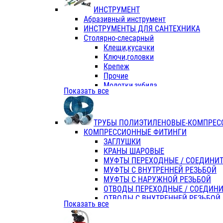
ИНСТРУМЕНТ
Абразивный инструмент
ИНСТРУМЕНТЫ ДЛЯ САНТЕХНИКА
Столярно-слесарный
Клещи,кусачки
Ключи,головки
Крепеж
Прочие
Молотки,зубила
Показать все
Пассатижи,тонкогубцы,утконосы
Напильники,надфили,рашпили
Ножовки по дереву
ТРУБЫ ПОЛИЭТИЛЕНОВЫЕ-КОМПРЕС
Отвертки
КОМПРЕССИОННЫЕ ФИТИНГИ
Хоз. инвентарь
ЗАГЛУШКИ
ЭЛ. ИНСТРУМЕНТ OASIS
КРАНЫ ШАРОВЫЕ
МУФТЫ ПЕРЕХОДНЫЕ / СОЕДИНИ
МУФТЫ С ВНУТРЕННЕЙ РЕЗЬБОЙ
МУФТЫ С НАРУЖНОЙ РЕЗЬБОЙ
ОТВОДЫ ПЕРЕХОДНЫЕ / СОЕДИН
ОТВОДЫ С ВНУТРЕННЕЙ РЕЗЬБОЙ
Показать все
ОТВОДЫ С НАРУЖНОЙ РЕЗЬБОЙ
СЕДЕЛКИ