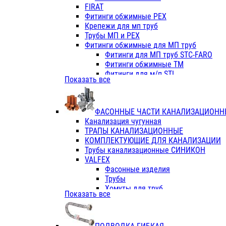
Фитинги ПП белые
FIRAT
Фитинги ПП белые
Фитинги обжимные PEX
Фитинги ППс металл.белые
Крепежи для мп труб
VALFEX
Трубы МП и PEX
Трубы PE-RT
Фитинги обжимные для МП труб
Трубы ПП водопровод белые
Фитинги для МП труб STC-FARO
Трубы ПП водопровод серые
Фитинги обжимные ТМ
Трубы армированные стекловолок
Фитинги для м/п STI
Показать все
Трубы армированные стекловолок
Фитинги для МП труб TITAN
Фитинги ПП серые
Фитинги для МП труб JIF
Краны
VALTEC
Фитинги с металл. серые
ФАСОННЫЕ ЧАСТИ КАНАЛИЗАЦИОНН
TK
Фитинги ПП (серые)
Канализация чугунная
VALFEX
Фитинги ПП белые
ТРАПЫ КАНАЛИЗАЦИОННЫЕ
Краны
КОМПЛЕКТУЮЩИЕ ДЛЯ КАНАЛИЗАЦИИ
Фитинги ПП (белые)
Трубы канализационные СИНИКОН
Фитинги ПП с металлом бел
VALFEX
ПК КОНТУР
Фасонные изделия
Краны полипропиленовые
Трубы
Трубы полипропиленивые
Хомуты для труб
Показать все
Труба PPR PN20
ПВХ (стройполимер)
Труба PPR-AL-PPR PN25(цент
Трубы
Труба PPR-GF-PPR PN25(арми
Фасонные изделия
Фитинги полипропиленовые