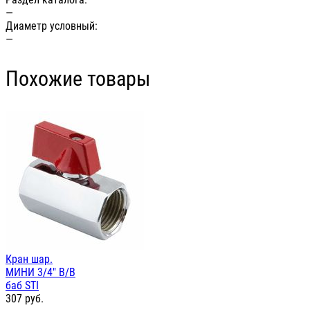
—
Диаметр условный:
—
Похожие товары
Кран шар.
МИНИ 3/4" В/В
баб STI
307
руб.