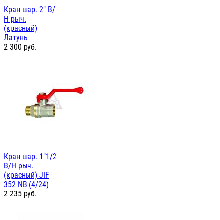
Кран шар. 2" В/
Н рыч.
(красный)
Латунь
2 300
руб.
Кран шар. 1"1/2
В/Н рыч.
(красный) JIF
352 NB (4/24)
2 235
руб.