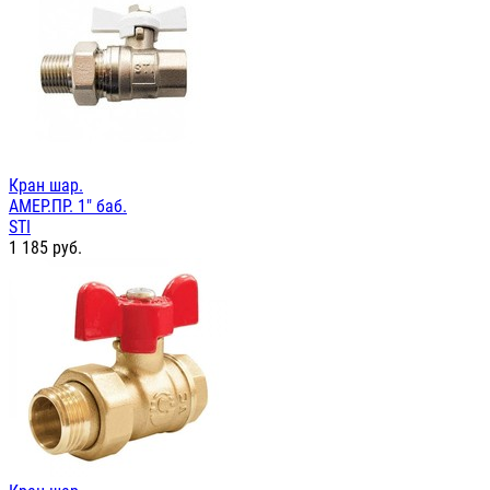
Кран шар.
АМЕР.ПР. 1" баб.
STI
1 185
руб.