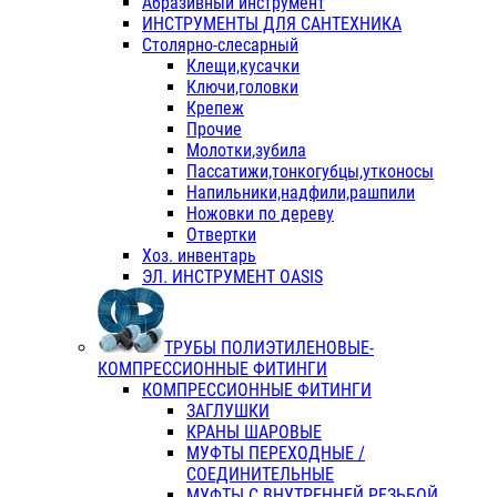
Абразивный инструмент
ИНСТРУМЕНТЫ ДЛЯ САНТЕХНИКА
Столярно-слесарный
Клещи,кусачки
Ключи,головки
Крепеж
Прочие
Молотки,зубила
Пассатижи,тонкогубцы,утконосы
Напильники,надфили,рашпили
Ножовки по дереву
Отвертки
Хоз. инвентарь
ЭЛ. ИНСТРУМЕНТ OASIS
ТРУБЫ ПОЛИЭТИЛЕНОВЫЕ-
КОМПРЕССИОННЫЕ ФИТИНГИ
КОМПРЕССИОННЫЕ ФИТИНГИ
ЗАГЛУШКИ
КРАНЫ ШАРОВЫЕ
МУФТЫ ПЕРЕХОДНЫЕ /
СОЕДИНИТЕЛЬНЫЕ
МУФТЫ С ВНУТРЕННЕЙ РЕЗЬБОЙ