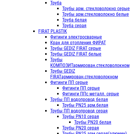
Труба
Трубы арм. стекловолокно серые
Трубы арм.стекловолокно белые
Труба белая
Труба серая
FIRAT PLASTIK
Фитинги электросварные
Кран для отопления ФИРАТ
Трубы GEDIZ FIRAT серые
Трубы GEDIZ FIRAT белые
Трубы
КОМПОЗИТармирован.стекловолокном
Трубы GEDIZ
FIRATармирован.стекловолокном
Фитинги ПП серые
Фитинги ПП серые
Фитинги ППс металл. серые
Трубы ПП водопровод белая
Трубы PN25 арм.белая
Трубы ПП водопровод серая
Трубы PN10 серая
Трубы PN20 белая
Трубы PN20 серая
Трубы PN25 арм.серая(алюмин)