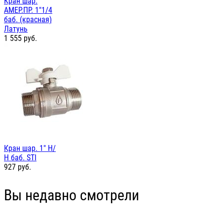
Кран шар.
АМЕР.ПР. 1"1/4
баб. (красная)
Латунь
1 555
руб.
Кран шар. 1" Н/
Н баб. STI
927
руб.
Вы недавно смотрели