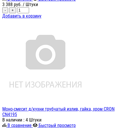
3 388
руб.
/ Штуки
-
+
Добавить в корзину
Моно-смесит д/кухни трубчатый излив, гайка, хром CRON
CN4195
В наличии
: 4 Штуки
В сравнение
Быстрый просмотр