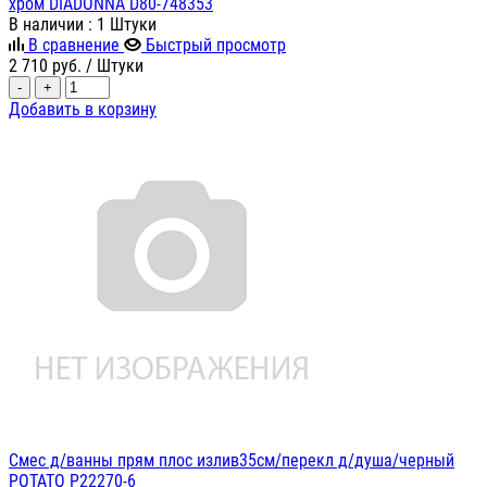
хром DIADONNA D80-748353
В наличии
: 1 Штуки
В сравнение
Быстрый просмотр
2 710
руб.
/ Штуки
-
+
Добавить в корзину
Смес д/ванны прям плос излив35см/перекл д/душа/черный
POTATO P22270-6