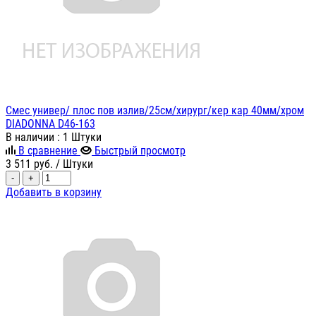
Смес универ/ плос пов излив/25см/хирург/кер кар 40мм/хром
DIADONNA D46-163
В наличии
: 1 Штуки
В сравнение
Быстрый просмотр
3 511
руб.
/ Штуки
-
+
Добавить в корзину