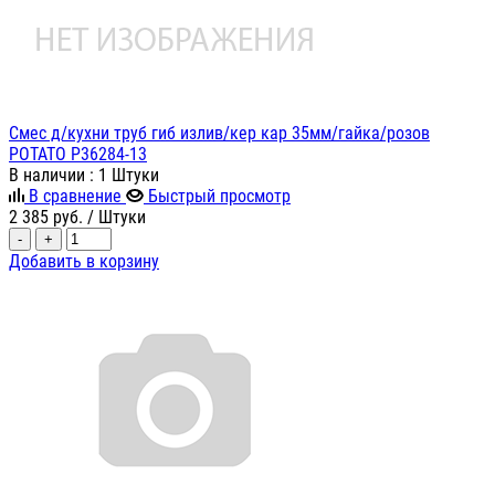
Смес д/кухни труб гиб излив/кер кар 35мм/гайка/розов
POTATO P36284-13
В наличии
: 1 Штуки
В сравнение
Быстрый просмотр
2 385
руб.
/ Штуки
-
+
Добавить в корзину