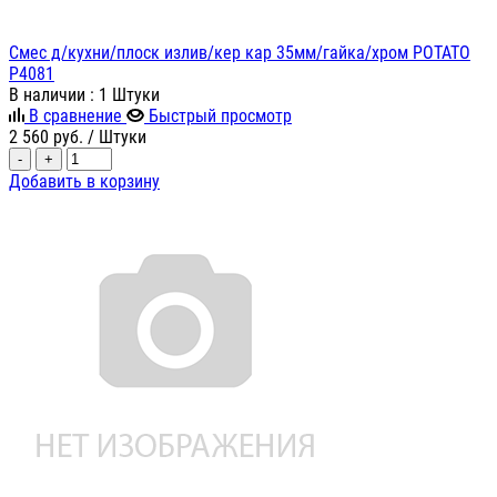
Смес д/кухни/плоск излив/кер кар 35мм/гайка/хром POTATO
P4081
В наличии
: 1 Штуки
В сравнение
Быстрый просмотр
2 560
руб.
/ Штуки
-
+
Добавить в корзину