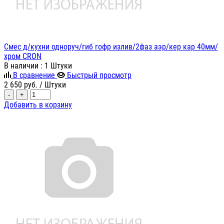
Смес д/кухни одноруч/гиб гофр излив/2фаз аэр/кер кар 40мм/
хром CRON
В наличии
: 1 Штуки
В сравнение
Быстрый просмотр
2 650
руб.
/ Штуки
-
+
Добавить в корзину