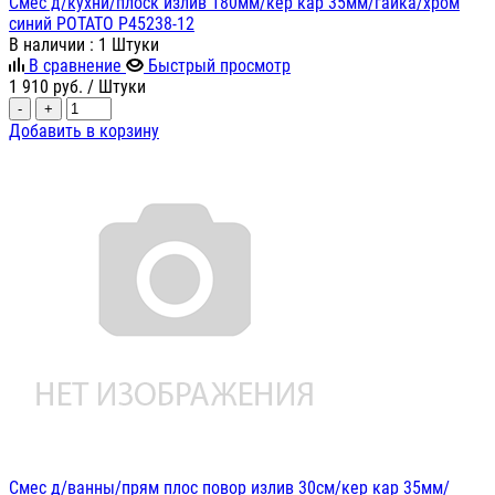
Смес д/кухни/плоск излив 180мм/кер кар 35мм/гайка/хром
синий POTATO P45238-12
В наличии
: 1 Штуки
В сравнение
Быстрый просмотр
1 910
руб.
/ Штуки
-
+
Добавить в корзину
Смес д/ванны/прям плос повор излив 30см/кер кар 35мм/