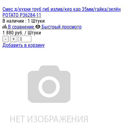
Смес д/кухни труб гиб излив/кер кар 35мм/гайка/зелён
POTATO P36284-11
В наличии
: 1 Штуки
В сравнение
Быстрый просмотр
1 880
руб.
/ Штуки
-
+
Добавить в корзину