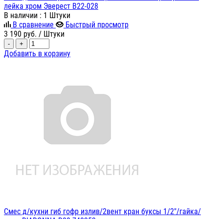
лейка хром Эверест В22-028
В наличии
: 1 Штуки
В сравнение
Быстрый просмотр
3 190
руб.
/ Штуки
-
+
Добавить в корзину
Смес д/кухни гиб гофр излив/2вент кран буксы 1/2"/гайка/