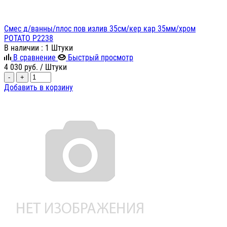
Смес д/ванны/плос пов излив 35см/кер кар 35мм/хром
POTATO P2238
В наличии
: 1 Штуки
В сравнение
Быстрый просмотр
4 030
руб.
/ Штуки
-
+
Добавить в корзину