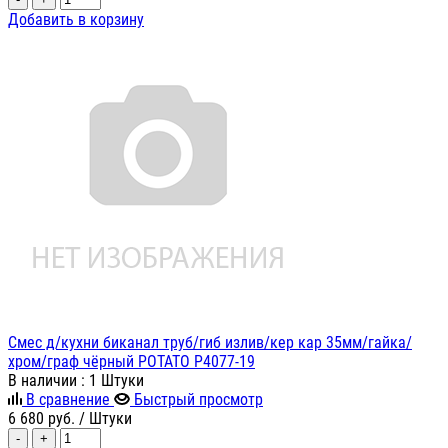
Добавить в корзину
Смес д/кухни биканал труб/гиб излив/кер кар 35мм/гайка/
хром/граф чёрный POTATO P4077-19
В наличии
: 1 Штуки
В сравнение
Быстрый просмотр
6 680
руб.
/ Штуки
-
+