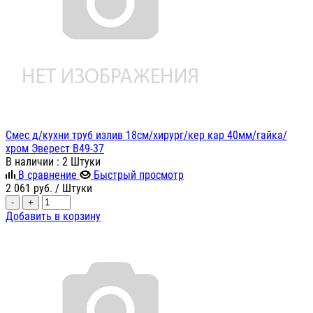
Смес д/кухни труб излив 18см/хирург/кер кар 40мм/гайка/
хром Эверест B49-37
В наличии
: 2 Штуки
В сравнение
Быстрый просмотр
2 061
руб.
/ Штуки
-
+
Добавить в корзину