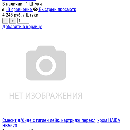
В наличии
: 1 Штуки
В сравнение
Быстрый просмотр
4 245
руб.
/ Штуки
-
+
Добавить в корзину
Cмесит д/биде с гигиен лейк, картридж перекл, хром HAIBA
HB5520