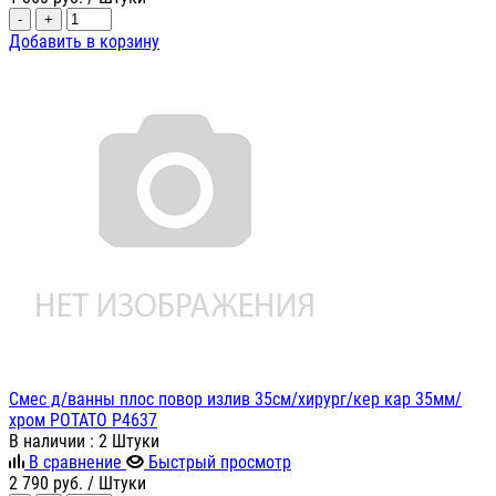
-
+
Добавить в корзину
Смес д/ванны плос повор излив 35см/хирург/кер кар 35мм/
хром POTATO P4637
В наличии
: 2 Штуки
В сравнение
Быстрый просмотр
2 790
руб.
/ Штуки