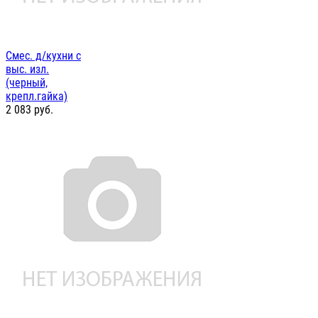
Смес. д/кухни с
выс. изл.
(черный,
крепл.гайка)
2 083
руб.