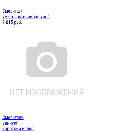
Смесит.д/
умыв.локтевой(хирург.)
2 015
руб.
Смеситель
ванную
короткий излив