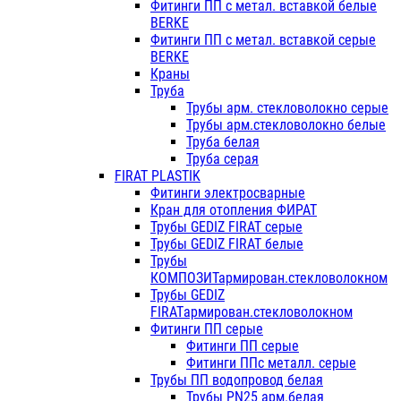
Фитинги ПП с метал. вставкой белые
BERKE
Фитинги ПП с метал. вставкой серые
BERKE
Краны
Труба
Трубы арм. стекловолокно серые
Трубы арм.стекловолокно белые
Труба белая
Труба серая
FIRAT PLASTIK
Фитинги электросварные
Кран для отопления ФИРАТ
Трубы GEDIZ FIRAT серые
Трубы GEDIZ FIRAT белые
Трубы
КОМПОЗИТармирован.стекловолокном
Трубы GEDIZ
FIRATармирован.стекловолокном
Фитинги ПП серые
Фитинги ПП серые
Фитинги ППс металл. серые
Трубы ПП водопровод белая
Трубы PN25 арм.белая