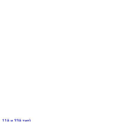
ИНИТЕЛЬНЫЕ
ОЙ
Е
 11й и 33й тип)