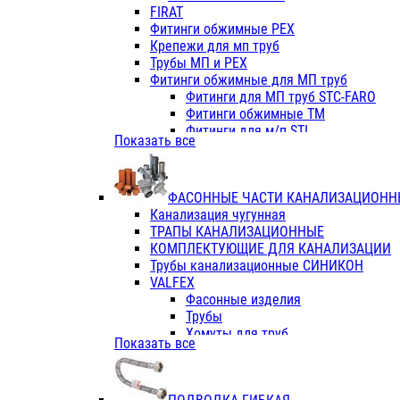
Фитинги ПП белые
FIRAT
Фитинги ПП белые
Фитинги обжимные PEX
Фитинги ППс металл.белые
Крепежи для мп труб
VALFEX
Трубы МП и PEX
Трубы PE-RT
Фитинги обжимные для МП труб
Трубы ПП водопровод белые
Фитинги для МП труб STC-FARO
Трубы ПП водопровод серые
Фитинги обжимные ТМ
Трубы армированные стекловолок
Фитинги для м/п STI
Показать все
Трубы армированные стекловолок
Фитинги для МП труб TITAN
Фитинги ПП серые
Фитинги для МП труб JIF
Краны
VALTEC
Фитинги с металл. серые
ФАСОННЫЕ ЧАСТИ КАНАЛИЗАЦИОНН
TK
Фитинги ПП (серые)
Канализация чугунная
VALFEX
Фитинги ПП белые
ТРАПЫ КАНАЛИЗАЦИОННЫЕ
Краны
КОМПЛЕКТУЮЩИЕ ДЛЯ КАНАЛИЗАЦИИ
Фитинги ПП (белые)
Трубы канализационные СИНИКОН
Фитинги ПП с металлом бел
VALFEX
ПК КОНТУР
Фасонные изделия
Краны полипропиленовые
Трубы
Трубы полипропиленивые
Хомуты для труб
Показать все
Труба PPR PN20
ПВХ (стройполимер)
Труба PPR-AL-PPR PN25(цент
Трубы
Труба PPR-GF-PPR PN25(арми
Фасонные изделия
Фитинги полипропиленовые