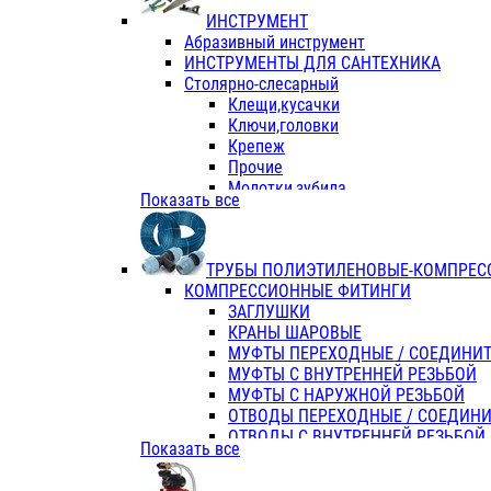
ИНСТРУМЕНТ
Абразивный инструмент
ИНСТРУМЕНТЫ ДЛЯ САНТЕХНИКА
Столярно-слесарный
Клещи,кусачки
Ключи,головки
Крепеж
Прочие
Молотки,зубила
Показать все
Пассатижи,тонкогубцы,утконосы
Напильники,надфили,рашпили
Ножовки по дереву
ТРУБЫ ПОЛИЭТИЛЕНОВЫЕ-КОМПРЕС
Отвертки
КОМПРЕССИОННЫЕ ФИТИНГИ
Хоз. инвентарь
ЗАГЛУШКИ
ЭЛ. ИНСТРУМЕНТ OASIS
КРАНЫ ШАРОВЫЕ
МУФТЫ ПЕРЕХОДНЫЕ / СОЕДИНИ
МУФТЫ С ВНУТРЕННЕЙ РЕЗЬБОЙ
МУФТЫ С НАРУЖНОЙ РЕЗЬБОЙ
ОТВОДЫ ПЕРЕХОДНЫЕ / СОЕДИН
ОТВОДЫ С ВНУТРЕННЕЙ РЕЗЬБОЙ
Показать все
ОТВОДЫ С НАРУЖНОЙ РЕЗЬБОЙ
СЕДЕЛКИ