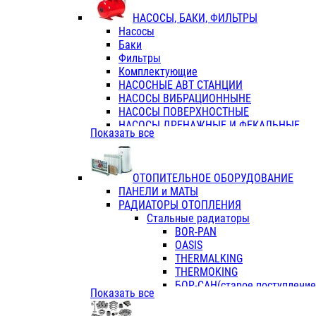
ФЛАНЦЫ / ВТУЛКИ
НАСОСЫ, БАКИ, ФИЛЬТРЫ
ТРОЙНИКИ ПЕРЕХОДНЫЕ / СОЕД
Насосы
ТРОЙНИКИ С ВНУТРЕННЕЙ РЕЗЬБ
Баки
ТРОЙНИКИ С НАРУЖНОЙ РЕЗЬБОЙ
Фильтры
КОЛЬЦА РЕЗИНОВЫЕ
Комплектующие
ТРУБЫ НАПОРНЫЕ
НАСОСНЫЕ АВТ СТАНЦИИ
ТРУБЫ ГОФРИРОВАННЫЕ ДВУХСЛ.
НАСОСЫ ВИБРАЦИОННЫНЕ
ТРУБЫ ПОЛИЭТИЛЕНОВЫЕ
НАСОСЫ ПОВЕРХНОСТНЫЕ
НАСОСЫ ДРЕНАЖНЫЕ И ФЕКАЛЬНЫЕ
Показать все
НАСОСЫ ПОВЫСИТ и ЦИРКУЛЯЦИОННЫ
НАСОСЫ СКВАЖИННЫЕ
ОТОПИТЕЛЬНОЕ ОБОРУДОВАНИЕ
ПАНЕЛИ и МАТЫ
РАДИАТОРЫ ОТОПЛЕНИЯ
Стальные радиаторы
BOR-PAN
OASIS
THERMALKING
THERMOKING
БОР-САН(старое поступление,
Показать все
БОРСАН
AZARIO