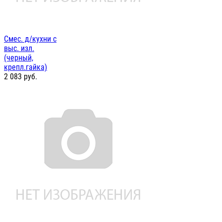
Смес. д/кухни с
выс. изл.
(черный,
крепл.гайка)
2 083
руб.