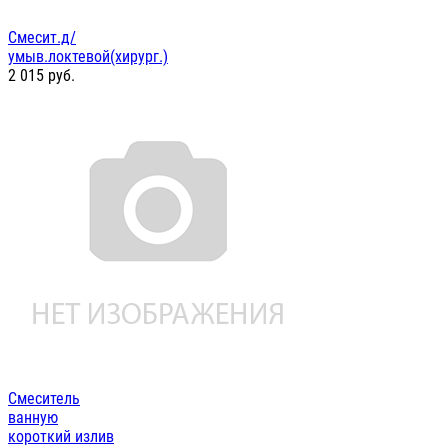
Смесит.д/
умыв.локтевой(хирург.)
2 015
руб.
Смеситель
ванную
короткий излив