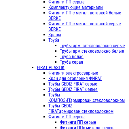
Фитинги ПП серые
Комплектующие материалы
Фитинги ПП с метал. вставкой белые
BERKE
Фитинги ПП с метал. вставкой серые
BERKE
Краны
Труба
Трубы арм. стекловолокно серые
Трубы арм.стекловолокно белые
Труба белая
Труба серая
FIRAT PLASTIK
Фитинги электросварные
Кран для отопления ФИРАТ
Трубы GEDIZ FIRAT серые
Трубы GEDIZ FIRAT белые
Трубы
КОМПОЗИТармирован.стекловолокном
Трубы GEDIZ
FIRATармирован.стекловолокном
Фитинги ПП серые
Фитинги ПП серые
Фитинги ППс металл. серые